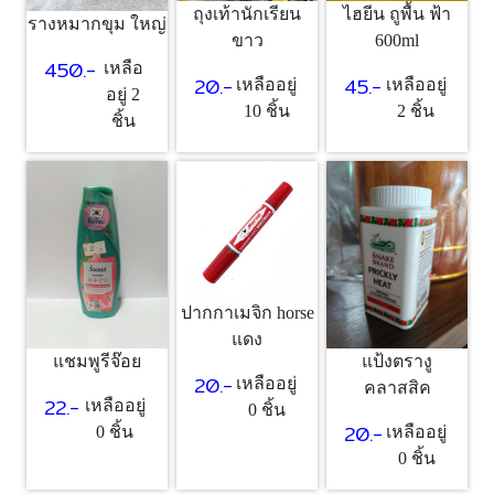
ถุงเท้านักเรียน
ไฮยีน ถูพื้น ฟ้า
รางหมากขุม ใหญ่
ขาว
600ml
450.-
เหลือ
20.-
45.-
เหลืออยู่
เหลืออยู่
อยู่ 2
10 ชิ้น
2 ชิ้น
ชิ้น
ปากกาเมจิก horse
แดง
แชมพูรีจ๊อย
แป้งตรางู
20.-
เหลืออยู่
คลาสสิค
22.-
เหลืออยู่
0 ชิ้น
20.-
0 ชิ้น
เหลืออยู่
0 ชิ้น