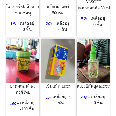
ALSOFT
ไฮเตอร์ ซักผ้าขาว
แป้งเด็ก แคร์
แอลกอฮอล์ 450 ml
ขวดชมพู
50กรัม
50.-
เหลืออยู่
16.-
20.-
เหลืออยู่
เหลืออยู่
0 ชิ้น
0 ชิ้น
0 ชิ้น
ยาดมสมุนไพร
เข็มแม็ก Elfen
สเปรย์กันยุง Mercy
หงส์ไทย
5.-
40.-
เหลืออยู่ 0
เหลืออยู่
50.-
เหลืออยู่
ชิ้น
0 ชิ้น
-109 ชิ้น