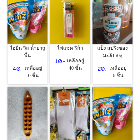
ไฮยีน วิส น้ำยาถู
ไฟแชค ริก้า
แป้ง สปริงซอง
พื้น
มะลิ150g
10.-
เหลืออยู่
40.-
20.-
เหลืออยู่
40 ชิ้น
เหลืออยู่
0 ชิ้น
6 ชิ้น