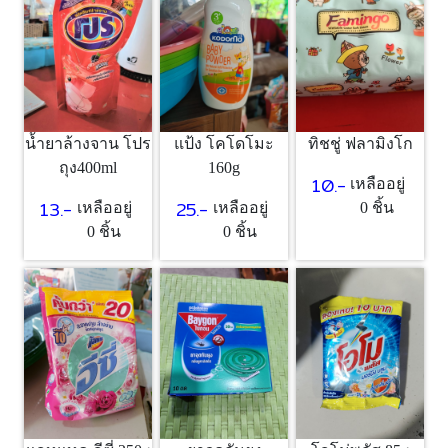
แป้ง โคโดโมะ
ทิชชู่ ฟลามิงโก
น้ำยาล้างจาน โปร
160g
ถุง400ml
10.-
เหลืออยู่
25.-
13.-
เหลืออยู่
0 ชิ้น
เหลืออยู่
0 ชิ้น
0 ชิ้น