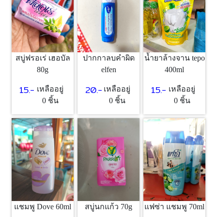
สบู่ฟรอเร่ เฮอบัล
ปากกาลบคำผิด
น้ำยาล้างจาน tepo
80g
elfen
400ml
15.-
20.-
15.-
เหลืออยู่
เหลืออยู่
เหลืออยู่
0 ชิ้น
0 ชิ้น
0 ชิ้น
สบู่นกแก้ว 70g
แฟซ่า แชมพู 70ml
แชมพู Dove 60ml