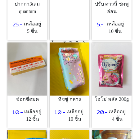
ปากกา3เล่ม
ปรับ ดาวนี่ ชมพู
quantum
อ่อน
25.-
5.-
เหลืออยู่
เหลืออยู่
5 ชิ้น
10 ชิ้น
น้ำยาซัก ไฮยีน โอ
โรส
5.-
เหลืออยู่
10 ชิ้น
ช้อกขีดมด
ทิชชู่ กลาง
โอโม่ พลัส 200g
10.-
10.-
20.-
เหลืออยู่
เหลืออยู่
เหลืออยู่
12 ชิ้น
10 ชิ้น
4 ชิ้น