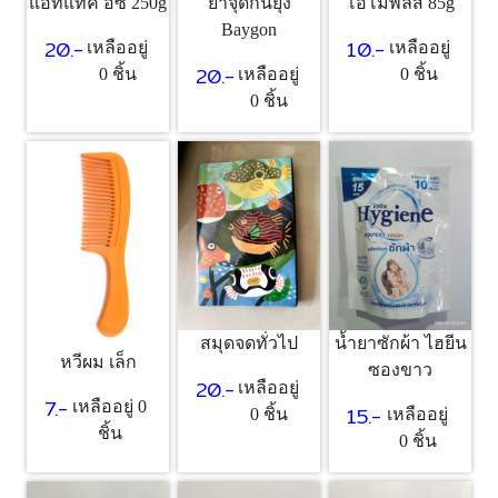
แอทแทค อีซี่ 250g
ยาจุดกันยุง
โอโม่พลัส 85g
Baygon
20.-
10.-
เหลืออยู่
เหลืออยู่
20.-
0 ชิ้น
เหลืออยู่
0 ชิ้น
0 ชิ้น
สมุดจดทั่วไป
น้ำยาซักผ้า ไฮยีน
หวีผม เล็ก
ซองขาว
20.-
เหลืออยู่
7.-
เหลืออยู่ 0
15.-
0 ชิ้น
เหลืออยู่
ชิ้น
0 ชิ้น