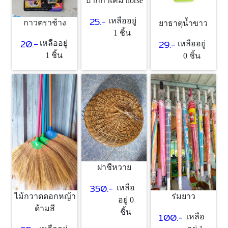
ปากกาเคมี horse
25.-
เหลืออยู่
กาวตราช้าง
ยาธาตุน้ำขาว
1 ชิ้น
20.-
29.-
เหลืออยู่
เหลืออยู่
1 ชิ้น
0 ชิ้น
ฝาชีหวาย
350.-
เหลือ
ไม้กวาดดอกหญ้า
ร่มยาว
อยู่ 0
ด้ามสี
ชิ้น
100.-
เหลือ