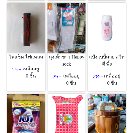
แป้ง เบบี้มาย สวีท
ไฟแช็ค ไฟแหลม
ถุงเท้าขาว Happy
ตี้ พิ้ง
sock
15.-
เหลืออยู่
20.-
25.-
เหลืออยู่
0 ชิ้น
เหลืออยู่
0 ชิ้น
0 ชิ้น