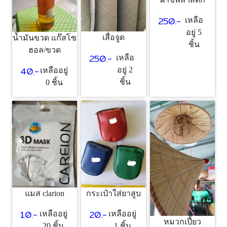
250.-
เหลือ
อยู่ 5
เสื่อจูด
น้ำมันขวด แก๊สโซ
ชิ้น
ฮอล/ขวด
250.-
เหลือ
40.-
อยู่ 2
เหลืออยู่
ชิ้น
0 ชิ้น
แมส clarion
กระเป๋าใส่ยาสูบ
10.-
20.-
เหลืออยู่
เหลืออยู่
หมวกเปี้ยว
20 ชิ้น
1 ชิ้น