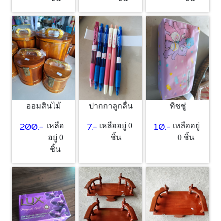
ออมสินไม้
ปากกาลูกลื่น
ทิชชู่
200.-
7.-
10.-
เหลือ
เหลืออยู่ 0
เหลืออยู่
อยู่ 0
ชิ้น
0 ชิ้น
ชิ้น