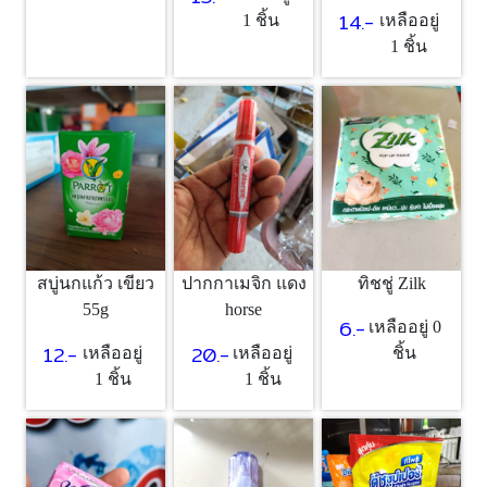
14.-
1 ชิ้น
เหลืออยู่
1 ชิ้น
ทิชชู่ Zilk
สบู่นกแก้ว เขียว
ปากกาเมจิก แดง
55g
horse
6.-
เหลืออยู่ 0
12.-
20.-
ชิ้น
เหลืออยู่
เหลืออยู่
1 ชิ้น
1 ชิ้น