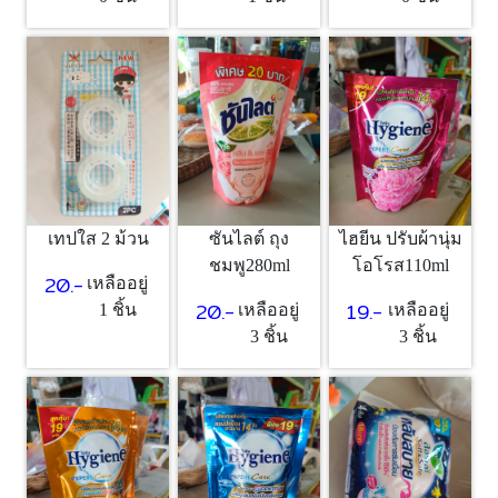
เทปใส 2 ม้วน
ซันไลต์ ถุง
ไฮยีน ปรับผ้านุ่ม
ชมพู280ml
โอโรส110ml
20.-
เหลืออยู่
20.-
19.-
1 ชิ้น
เหลืออยู่
เหลืออยู่
3 ชิ้น
3 ชิ้น