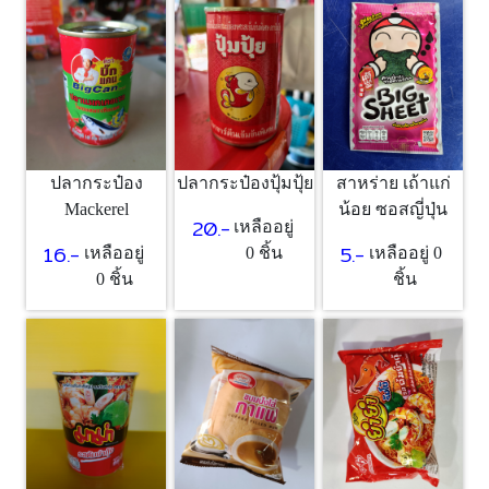
ปลากระป๋อง
ปลากระป๋องปุ้มปุ้ย
สาหร่าย เถ้าแก่
Mackerel
น้อย ซอสญี่ปุ่น
20.-
เหลืออยู่
16.-
5.-
เหลืออยู่
0 ชิ้น
เหลืออยู่ 0
0 ชิ้น
ชิ้น