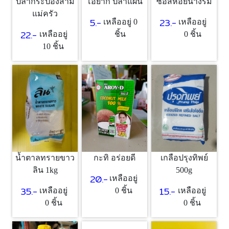
ปลากระป๋องสาม
โอยากิ ปลาแผ่น
ซอสหอยนางรม
แม่ครัว
5.-
23.-
เหลืออยู่ 0
เหลืออยู่
22.-
เหลืออยู่
ชิ้น
0 ชิ้น
10 ชิ้น
น้ำตาลทรายขาว
กะทิ อร่อยดี
เกลือปรุงทิพย์
ลิน 1kg
500g
20.-
เหลืออยู่
35.-
15.-
เหลืออยู่
0 ชิ้น
เหลืออยู่
0 ชิ้น
0 ชิ้น