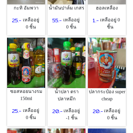
กะทิ อัมพวา
น้ำมันปาล์ม เกสร
ฮอลเหลือง
25.-
55.-
1.-
เหลืออยู่
เหลืออยู่
เหลืออยู่ 0
0 ชิ้น
0 ชิ้น
ชิ้น
ซอสหอยนางรม
น้ำปลา ตรา
ปลากระป๋อง super
150ml
ปลาหมึก
cheap
25.-
20.-
20.-
เหลืออยู่
เหลืออยู่
เหลืออยู่
0 ชิ้น
-1 ชิ้น
0 ชิ้น