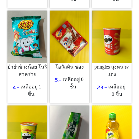
ยำยำช้างน้อย โนริ
โอวัลติน ซอง
pringles ลุงหนวด
สาหร่าย
แดง
5.-
เหลืออยู่ 0
4.-
23.-
เหลืออยู่ 1
ชิ้น
เหลืออยู่
ชิ้น
0 ชิ้น