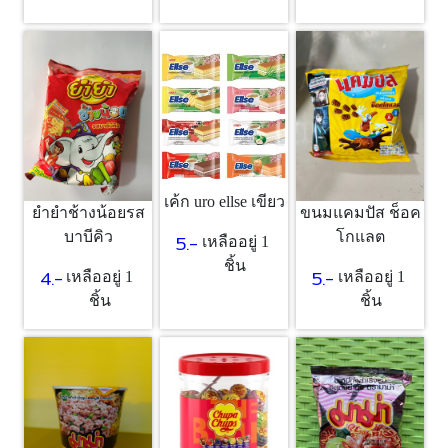
เค้ก uro ellse เขียว
ยำยำช้างน้อยรส
ขนมแคมปัส ช็อค
บาบีคิว
โกแลต
5.-
เหลืออยู่ 1
ชิ้น
4.-
5.-
เหลืออยู่ 1
เหลืออยู่ 1
ชิ้น
ชิ้น