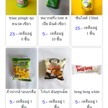
ขนม pringle ลุง
หมากฝรั่ง lotte ส
ซันไลต์ 150ml
หนวด เขียว
เปีย มินต์ เขียว
15.-
เหลืออยู่
23.-
5.-
เหลืออยู่
เหลืออยู่
1 ชิ้น
0 ชิ้น
10 ชิ้น
beng beng white
ถั่วปากอ้าอบเกลือ
โก๋แก่ มันทุกเม็ด
5.-
5.-
5.-
เหลืออยู่ 1
เหลืออยู่ 1
เหลืออยู่ 1
ชิ้น
ชิ้น
ชิ้น