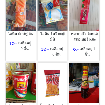
ไอติม ยักษ์คู่ ส้ม
ไอติม โมจิ moji
หมากฝรั่ง ล้อตเต้
มินิ
สตอเบอรี่ lotte
10.-
เหลืออยู่
10.-
6.-
0 ชิ้น
เหลืออยู่
เหลืออยู่ 1
0 ชิ้น
ชิ้น