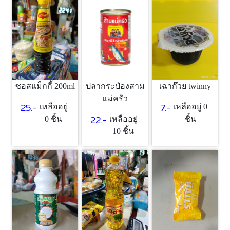
ซอสแม็กกี้ 200ml
เฉาก๊วย twinny
ปลากระป๋องสาม
แม่ครัว
25.-
7.-
เหลืออยู่
เหลืออยู่ 0
22.-
0 ชิ้น
ชิ้น
เหลืออยู่
10 ชิ้น