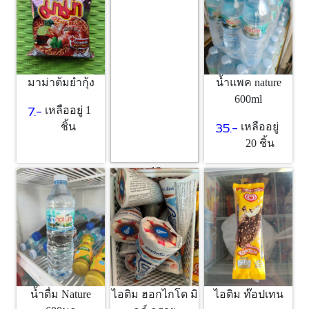
1 ชิ้น
มาม่าต้มยำกุ้ง
น้ำแพค nature
600ml
7.-
เหลืออยู่ 1
35.-
ชิ้น
เหลืออยู่
20 ชิ้น
ขนม12บาท
12.-
เหลืออยู่
10 ชิ้น
ไอติม ฮอกไกโด มิ
น้ำดื่ม Nature
ไอติม ท๊อปเทน