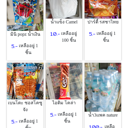
น้ำแข็ง Camel
ปาร์ตี้ รสชาไทย
10.-
5.-
เหลืออยู่
เหลืออยู่ 1
มินิ popz น้ำเงิน
100 ชิ้น
ชิ้น
5.-
เหลืออยู่ 1
ชิ้น
เบนโตะ ซอสโคซู
ไอติม โคล่า
จัง
5.-
เหลืออยู่ 1
น้ำ3แพค nature
5.-
เหลืออยู่ 1
ชิ้น
100.-
เหลือ
ชิ้น