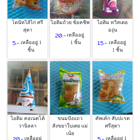
โดนัทไส้ไก่ ศรี
ไอติมถ้วย ช้อคชิพ
ไอติม ทวิสเตอ
สุดา
องุ่น
20.-
เหลืออยู่
5.-
15.-
เหลืออยู่ 1
1 ชิ้น
เหลืออยู่
ชิ้น
1 ชิ้น
ไอติม คอเนตโต้
ขนมปังแถว
คัพเค้ก สับปะรด
วานิลลา
สังขยาใบเตย แม่
ศรีสุดา
เน้ย
20.-
5.-
เหลืออยู่
เหลืออยู่ 1