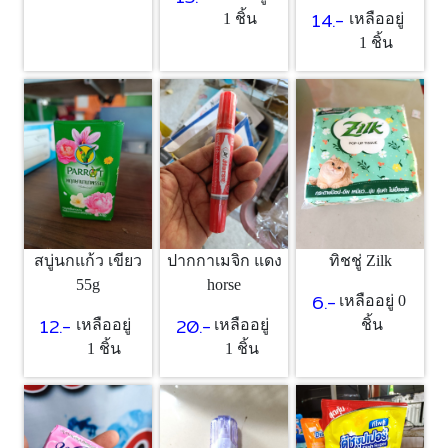
14.-
1 ชิ้น
เหลืออยู่
1 ชิ้น
ทิชชู่ Zilk
สบู่นกแก้ว เขียว
ปากกาเมจิก แดง
55g
horse
6.-
เหลืออยู่ 0
12.-
20.-
ชิ้น
เหลืออยู่
เหลืออยู่
1 ชิ้น
1 ชิ้น