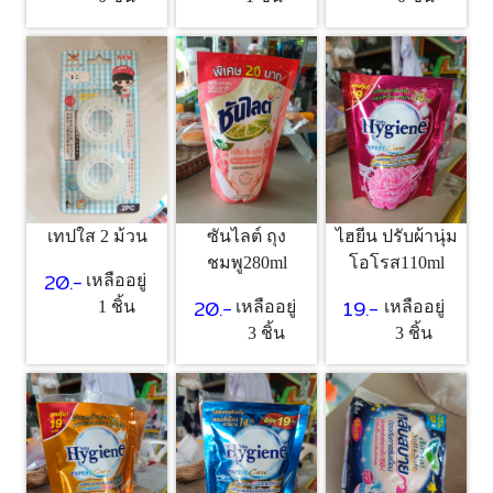
เทปใส 2 ม้วน
ซันไลต์ ถุง
ไฮยีน ปรับผ้านุ่ม
ชมพู280ml
โอโรส110ml
20.-
เหลืออยู่
20.-
19.-
1 ชิ้น
เหลืออยู่
เหลืออยู่
3 ชิ้น
3 ชิ้น