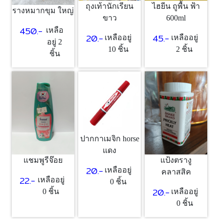
ถุงเท้านักเรียน
ไฮยีน ถูพื้น ฟ้า
รางหมากขุม ใหญ่
ขาว
600ml
450.-
เหลือ
20.-
45.-
เหลืออยู่
เหลืออยู่
อยู่ 2
10 ชิ้น
2 ชิ้น
ชิ้น
ปากกาเมจิก horse
แดง
แชมพูรีจ๊อย
แป้งตรางู
20.-
เหลืออยู่
คลาสสิค
22.-
เหลืออยู่
0 ชิ้น
20.-
0 ชิ้น
เหลืออยู่
0 ชิ้น