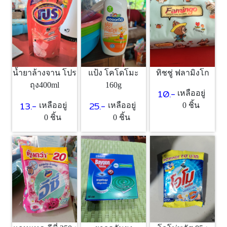
แป้ง โคโดโมะ
ทิชชู่ ฟลามิงโก
น้ำยาล้างจาน โปร
160g
ถุง400ml
10.-
เหลืออยู่
25.-
13.-
เหลืออยู่
0 ชิ้น
เหลืออยู่
0 ชิ้น
0 ชิ้น