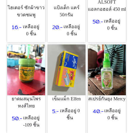
ALSOFT
ไฮเตอร์ ซักผ้าขาว
แป้งเด็ก แคร์
แอลกอฮอล์ 450 ml
ขวดชมพู
50กรัม
50.-
เหลืออยู่
16.-
20.-
เหลืออยู่
เหลืออยู่
0 ชิ้น
0 ชิ้น
0 ชิ้น
ยาดมสมุนไพร
เข็มแม็ก Elfen
สเปรย์กันยุง Mercy
หงส์ไทย
5.-
40.-
เหลืออยู่ 0
เหลืออยู่
50.-
เหลืออยู่
ชิ้น
0 ชิ้น
-109 ชิ้น