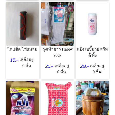
แป้ง เบบี้มาย สวีท
ไฟแช็ค ไฟแหลม
ถุงเท้าขาว Happy
ตี้ พิ้ง
sock
15.-
เหลืออยู่
20.-
25.-
เหลืออยู่
0 ชิ้น
เหลืออยู่
0 ชิ้น
0 ชิ้น