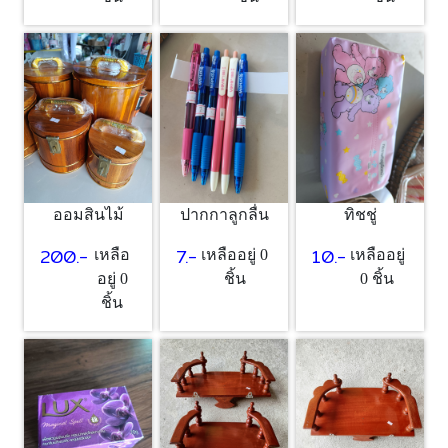
ออมสินไม้
ปากกาลูกลื่น
ทิชชู่
200.-
7.-
10.-
เหลือ
เหลืออยู่ 0
เหลืออยู่
อยู่ 0
ชิ้น
0 ชิ้น
ชิ้น