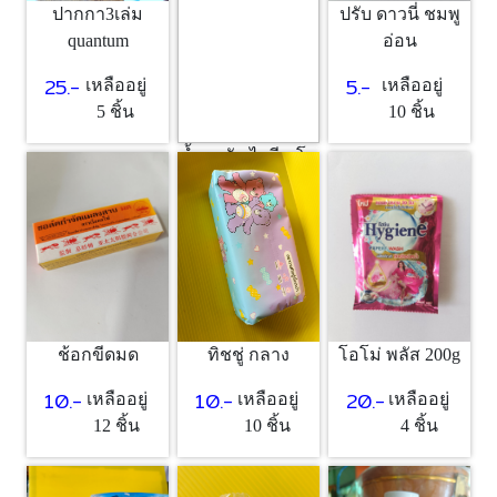
ปากกา3เล่ม
ปรับ ดาวนี่ ชมพู
quantum
อ่อน
25.-
5.-
เหลืออยู่
เหลืออยู่
5 ชิ้น
10 ชิ้น
น้ำยาซัก ไฮยีน โอ
โรส
5.-
เหลืออยู่
10 ชิ้น
ช้อกขีดมด
ทิชชู่ กลาง
โอโม่ พลัส 200g
10.-
10.-
20.-
เหลืออยู่
เหลืออยู่
เหลืออยู่
12 ชิ้น
10 ชิ้น
4 ชิ้น