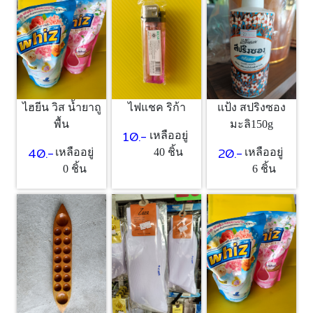
ไฮยีน วิส น้ำยาถู
ไฟแชค ริก้า
แป้ง สปริงซอง
พื้น
มะลิ150g
10.-
เหลืออยู่
40.-
20.-
เหลืออยู่
40 ชิ้น
เหลืออยู่
0 ชิ้น
6 ชิ้น