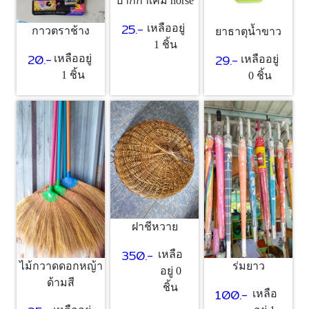
ปากกาเคมี horse
25.-
เหลืออยู่
กาวตราช้าง
ยาธาตุน้ำขาว
1 ชิ้น
20.-
29.-
เหลืออยู่
เหลืออยู่
1 ชิ้น
0 ชิ้น
ฝาชีหวาย
350.-
เหลือ
ไม้กวาดดอกหญ้า
ร่มยาว
อยู่ 0
ด้ามสี
ชิ้น
100.-
เหลือ