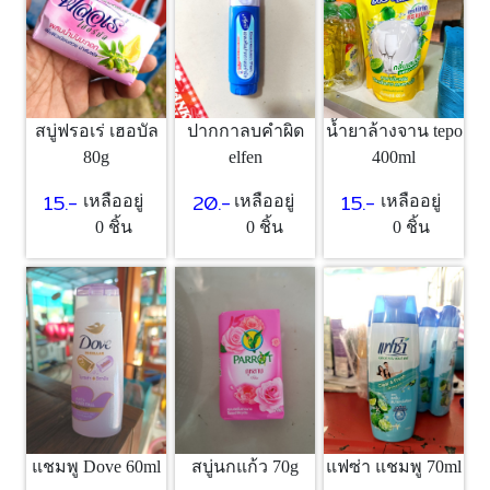
สบู่ฟรอเร่ เฮอบัล
ปากกาลบคำผิด
น้ำยาล้างจาน tepo
80g
elfen
400ml
15.-
20.-
15.-
เหลืออยู่
เหลืออยู่
เหลืออยู่
0 ชิ้น
0 ชิ้น
0 ชิ้น
สบู่นกแก้ว 70g
แฟซ่า แชมพู 70ml
แชมพู Dove 60ml