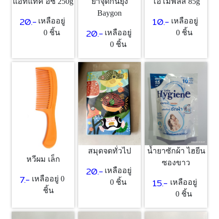
แอทแทค อีซี่ 250g
ยาจุดกันยุง
โอโม่พลัส 85g
Baygon
20.-
10.-
เหลืออยู่
เหลืออยู่
20.-
0 ชิ้น
เหลืออยู่
0 ชิ้น
0 ชิ้น
สมุดจดทั่วไป
น้ำยาซักผ้า ไฮยีน
หวีผม เล็ก
ซองขาว
20.-
เหลืออยู่
7.-
เหลืออยู่ 0
15.-
0 ชิ้น
เหลืออยู่
ชิ้น
0 ชิ้น