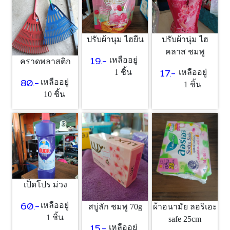
ปรับผ้านุม ไฮยีน
ปรับผ้านุ่ม ไฮ
คลาส ชมพู
19.-
เหลืออยู่
คราดพลาสติก
17.-
1 ชิ้น
เหลืออยู่
80.-
เหลืออยู่
1 ชิ้น
10 ชิ้น
เป็ดโปร ม่วง
60.-
เหลืออยู่
สบู่ลัก ชมพู 70g
ผ้าอนามัย ลอริเอะ
1 ชิ้น
safe 25cm
15.-
เหลืออยู่