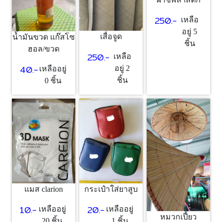
250.-
เหลือ
อยู่ 5
เสื่อจูด
น้ำมันขวด แก๊สโซ
ชิ้น
ฮอล/ขวด
250.-
เหลือ
40.-
อยู่ 2
เหลืออยู่
ชิ้น
0 ชิ้น
แมส clarion
กระเป๋าใส่ยาสูบ
10.-
20.-
เหลืออยู่
เหลืออยู่
หมวกเปี้ยว
20 ชิ้น
1 ชิ้น