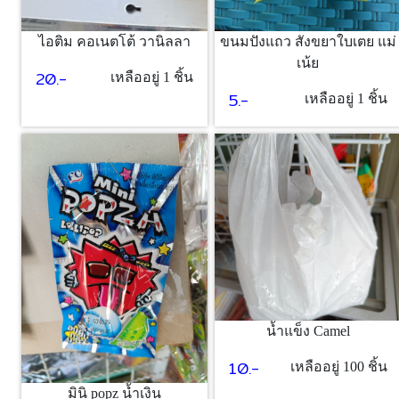
ไอติม คอเนตโต้ วานิลลา
ขนมปังแถว สังขยาใบเตย แม่
เน้ย
20.-
เหลืออยู่ 1 ชิ้น
5.-
เหลืออยู่ 1 ชิ้น
น้ำแข็ง Camel
10.-
เหลืออยู่ 100 ชิ้น
มินิ popz น้ำเงิน