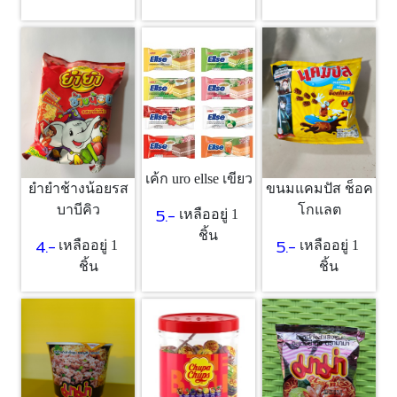
เค้ก uro ellse เขียว
ยำยำช้างน้อยรส
ขนมแคมปัส ช็อค
บาบีคิว
โกแลต
5.-
เหลืออยู่ 1
ชิ้น
4.-
5.-
เหลืออยู่ 1
เหลืออยู่ 1
ชิ้น
ชิ้น