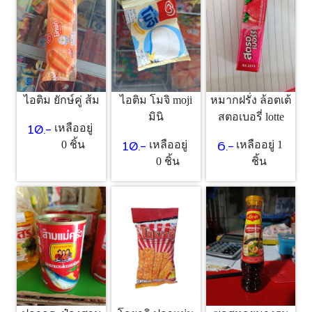
ไอติม ยักษ์คู่ ส้ม
ไอติม โมจิ moji
หมากฝรั่ง ล้อตเต้
มินิ
สตอเบอรี่ lotte
10.-
เหลืออยู่
10.-
6.-
0 ชิ้น
เหลืออยู่
เหลืออยู่ 1
0 ชิ้น
ชิ้น