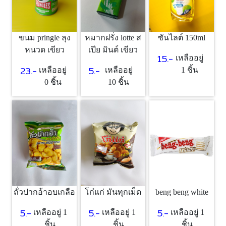
ขนม pringle ลุง
หมากฝรั่ง lotte ส
ซันไลต์ 150ml
หนวด เขียว
เปีย มินต์ เขียว
15.-
เหลืออยู่
23.-
5.-
เหลืออยู่
เหลืออยู่
1 ชิ้น
0 ชิ้น
10 ชิ้น
beng beng white
ถั่วปากอ้าอบเกลือ
โก๋แก่ มันทุกเม็ด
5.-
5.-
5.-
เหลืออยู่ 1
เหลืออยู่ 1
เหลืออยู่ 1
ชิ้น
ชิ้น
ชิ้น