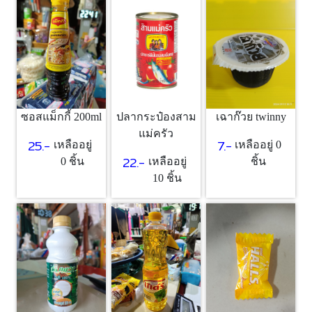
ซอสแม็กกี้ 200ml
เฉาก๊วย twinny
ปลากระป๋องสาม
แม่ครัว
25.-
7.-
เหลืออยู่
เหลืออยู่ 0
22.-
0 ชิ้น
ชิ้น
เหลืออยู่
10 ชิ้น