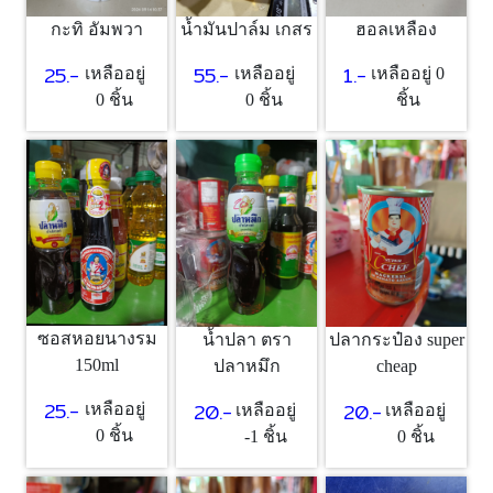
กะทิ อัมพวา
น้ำมันปาล์ม เกสร
ฮอลเหลือง
25.-
55.-
1.-
เหลืออยู่
เหลืออยู่
เหลืออยู่ 0
0 ชิ้น
0 ชิ้น
ชิ้น
ซอสหอยนางรม
น้ำปลา ตรา
ปลากระป๋อง super
150ml
ปลาหมึก
cheap
25.-
20.-
20.-
เหลืออยู่
เหลืออยู่
เหลืออยู่
0 ชิ้น
-1 ชิ้น
0 ชิ้น