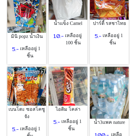
น้ำแข็ง Camel
ปาร์ตี้ รสชาไทย
10.-
5.-
เหลืออยู่
เหลืออยู่ 1
มินิ popz น้ำเงิน
100 ชิ้น
ชิ้น
5.-
เหลืออยู่ 1
ชิ้น
เบนโตะ ซอสโคซู
ไอติม โคล่า
จัง
5.-
เหลืออยู่ 1
น้ำ3แพค nature
5.-
เหลืออยู่ 1
ชิ้น
100.-
เหลือ
ชิ้น