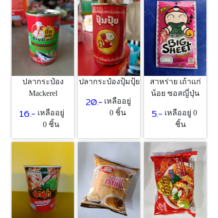
ปลากระป๋อง
ปลากระป๋องปุ้มปุ้ย
สาหร่าย เถ้าแก่
Mackerel
น้อย ซอสญี่ปุ่น
20.-
เหลืออยู่
16.-
5.-
เหลืออยู่
0 ชิ้น
เหลืออยู่ 0
0 ชิ้น
ชิ้น