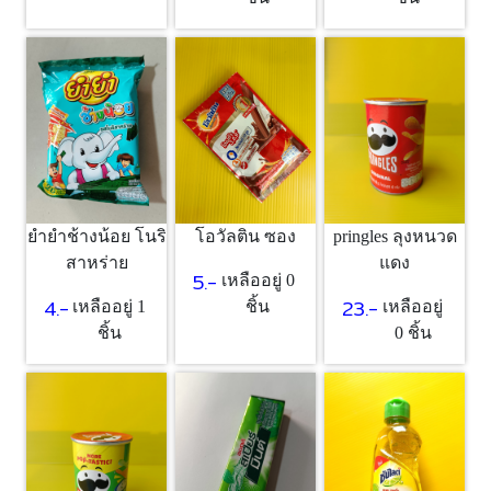
ยำยำช้างน้อย โนริ
โอวัลติน ซอง
pringles ลุงหนวด
สาหร่าย
แดง
5.-
เหลืออยู่ 0
4.-
23.-
เหลืออยู่ 1
ชิ้น
เหลืออยู่
ชิ้น
0 ชิ้น