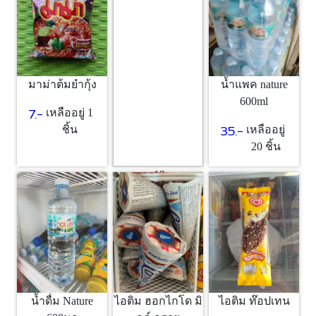
1 ชิ้น
มาม่าต้มยำกุ้ง
น้ำแพค nature
600ml
7.-
เหลืออยู่ 1
35.-
ชิ้น
เหลืออยู่
20 ชิ้น
ขนม12บาท
12.-
เหลืออยู่
10 ชิ้น
ไอติม ฮอกไกโด มิ
น้ำดื่ม Nature
ไอติม ท๊อปเทน