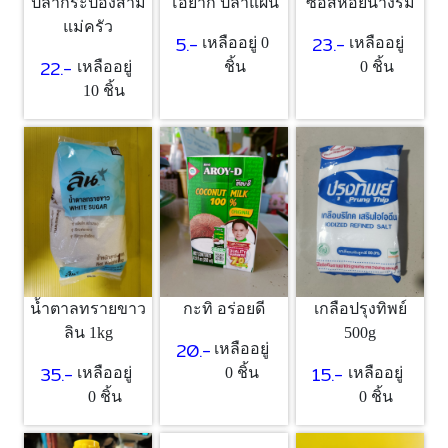
ปลากระป๋องสาม
โอยากิ ปลาแผ่น
ซอสหอยนางรม
แม่ครัว
5.-
23.-
เหลืออยู่ 0
เหลืออยู่
22.-
เหลืออยู่
ชิ้น
0 ชิ้น
10 ชิ้น
น้ำตาลทรายขาว
กะทิ อร่อยดี
เกลือปรุงทิพย์
ลิน 1kg
500g
20.-
เหลืออยู่
35.-
15.-
เหลืออยู่
0 ชิ้น
เหลืออยู่
0 ชิ้น
0 ชิ้น