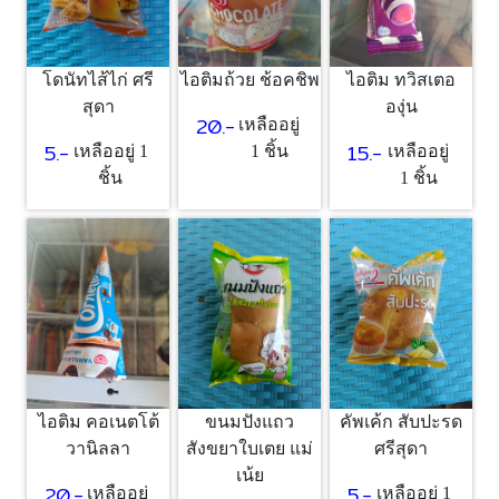
โดนัทไส้ไก่ ศรี
ไอติมถ้วย ช้อคชิพ
ไอติม ทวิสเตอ
สุดา
องุ่น
20.-
เหลืออยู่
5.-
15.-
เหลืออยู่ 1
1 ชิ้น
เหลืออยู่
ชิ้น
1 ชิ้น
ไอติม คอเนตโต้
ขนมปังแถว
คัพเค้ก สับปะรด
วานิลลา
สังขยาใบเตย แม่
ศรีสุดา
เน้ย
20.-
5.-
เหลืออยู่
เหลืออยู่ 1