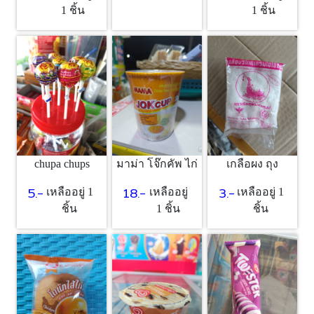
1 ชิ้น
1 ชิ้น
chupa chups
มาม่า โจ๊กคัพ ไก่
เกลือผง ถุง
5.-
18.-
3.-
เหลืออยู่ 1
เหลืออยู่
เหลืออยู่ 1
ชิ้น
1 ชิ้น
ชิ้น