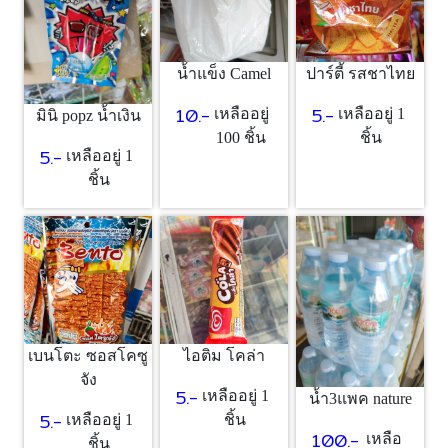
น้ำแข็ง Camel
ปาร์ตี้ รสชาไทย
10.-
5.-
เหลืออยู่
เหลืออยู่ 1
มินิ popz น้ำเงิน
100 ชิ้น
ชิ้น
5.-
เหลืออยู่ 1
ชิ้น
เบนโตะ ซอสโคซู
ไอติม โคล่า
จัง
5.-
เหลืออยู่ 1
น้ำ3แพค nature
5.-
เหลืออยู่ 1
ชิ้น
100.-
เหลือ
ชิ้น