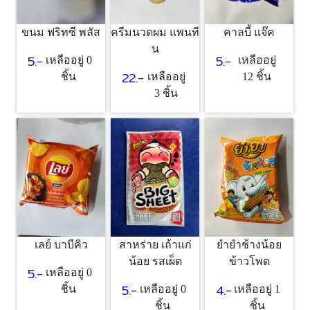
ขนม ฟริทซี พลัส
ครีมนวดผม แพนที
คาลบี้ แจ๊ค
น
5.-
5.-
เหลืออยู่ 0
เหลืออยู่
22.-
ชิ้น
เหลืออยู่
12 ชิ้น
3 ชิ้น
เลย์ บาบีคิว
สาหร่าย เถ้าแก่
ยำยำช้างน้อย
น้อย รสเผ็ด
ข้าวโพด
5.-
เหลืออยู่ 0
5.-
4.-
ชิ้น
เหลืออยู่ 0
เหลืออยู่ 1
ชิ้น
ชิ้น