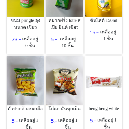
ขนม pringle ลุง
หมากฝรั่ง lotte ส
ซันไลต์ 150ml
หนวด เขียว
เปีย มินต์ เขียว
15.-
เหลืออยู่
23.-
5.-
เหลืออยู่
เหลืออยู่
1 ชิ้น
0 ชิ้น
10 ชิ้น
beng beng white
ถั่วปากอ้าอบเกลือ
โก๋แก่ มันทุกเม็ด
5.-
5.-
5.-
เหลืออยู่ 1
เหลืออยู่ 1
เหลืออยู่ 1
ชิ้น
ชิ้น
ชิ้น