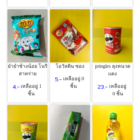
ยำยำช้างน้อย โนริ
โอวัลติน ซอง
pringles ลุงหนวด
สาหร่าย
แดง
5.-
เหลืออยู่ 0
4.-
23.-
เหลืออยู่ 1
ชิ้น
เหลืออยู่
ชิ้น
0 ชิ้น