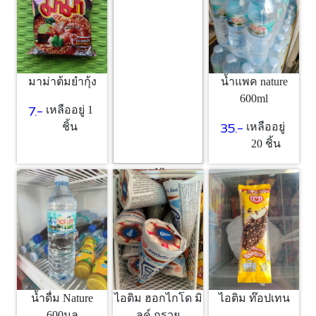
1 ชิ้น
มาม่าต้มยำกุ้ง
น้ำแพค nature
600ml
7.-
เหลืออยู่ 1
35.-
ชิ้น
เหลืออยู่
20 ชิ้น
ขนม12บาท
12.-
เหลืออยู่
10 ชิ้น
ไอติม ฮอกไกโด มิ
น้ำดื่ม Nature
ไอติม ท๊อปเทน
ลค์ กรวย
600มล