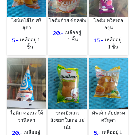
โดนัทไส้ไก่ ศรี
ไอติมถ้วย ช้อคชิพ
ไอติม ทวิสเตอ
สุดา
องุ่น
20.-
เหลืออยู่
5.-
15.-
เหลืออยู่ 1
1 ชิ้น
เหลืออยู่
ชิ้น
1 ชิ้น
ไอติม คอเนตโต้
ขนมปังแถว
คัพเค้ก สับปะรด
วานิลลา
สังขยาใบเตย แม่
ศรีสุดา
เน้ย
20.-
5.-
เหลืออยู่
เหลืออยู่ 1