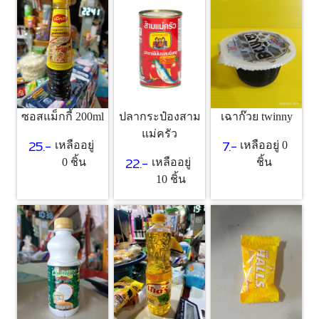
ซอสแม็กกี้ 200ml
เฉาก๊วย twinny
ปลากระป๋องสาม
แม่ครัว
25.-
7.-
เหลืออยู่
เหลืออยู่ 0
22.-
0 ชิ้น
ชิ้น
เหลืออยู่
10 ชิ้น