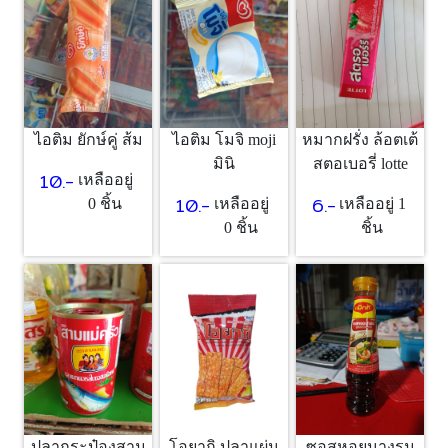
ไอติม ยักษ์คู่ ส้ม
ไอติม โมจิ moji
หมากฝรั่ง ล้อตเต้
มินิ
สตอเบอรี่ lotte
10.-
เหลืออยู่
10.-
6.-
0 ชิ้น
เหลืออยู่
เหลืออยู่ 1
0 ชิ้น
ชิ้น
ปลากระป๋องสาม
โอยากิ ปลาแผ่น
ซอสหอยนางรม