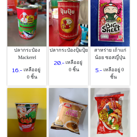
ปลากระป๋อง
ปลากระป๋องปุ้มปุ้ย
สาหร่าย เถ้าแก่
Mackerel
น้อย ซอสญี่ปุ่น
20.-
เหลืออยู่
16.-
5.-
เหลืออยู่
0 ชิ้น
เหลืออยู่ 0
0 ชิ้น
ชิ้น