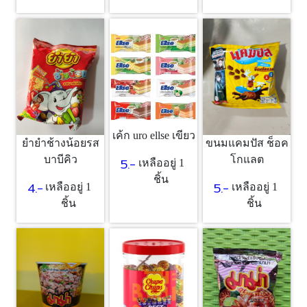
เค้ก uro ellse เขียว
ยำยำช้างน้อยรส
ขนมแคมปัส ช็อค
บาบีคิว
โกแลต
5.-
เหลืออยู่ 1
ชิ้น
4.-
5.-
เหลืออยู่ 1
เหลืออยู่ 1
ชิ้น
ชิ้น