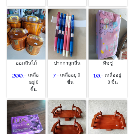
ออมสินไม้
ปากกาลูกลื่น
ทิชชู่
200.-
7.-
10.-
เหลือ
เหลืออยู่ 0
เหลืออยู่
อยู่ 0
ชิ้น
0 ชิ้น
ชิ้น