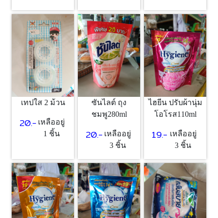
เทปใส 2 ม้วน
ซันไลต์ ถุง
ไฮยีน ปรับผ้านุ่ม
ชมพู280ml
โอโรส110ml
20.-
เหลืออยู่
20.-
19.-
1 ชิ้น
เหลืออยู่
เหลืออยู่
3 ชิ้น
3 ชิ้น