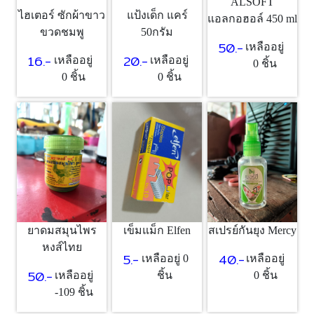
ALSOFT
ไฮเตอร์ ซักผ้าขาว
แป้งเด็ก แคร์
แอลกอฮอล์ 450 ml
ขวดชมพู
50กรัม
50.-
เหลืออยู่
16.-
20.-
เหลืออยู่
เหลืออยู่
0 ชิ้น
0 ชิ้น
0 ชิ้น
ยาดมสมุนไพร
เข็มแม็ก Elfen
สเปรย์กันยุง Mercy
หงส์ไทย
5.-
40.-
เหลืออยู่ 0
เหลืออยู่
50.-
เหลืออยู่
ชิ้น
0 ชิ้น
-109 ชิ้น