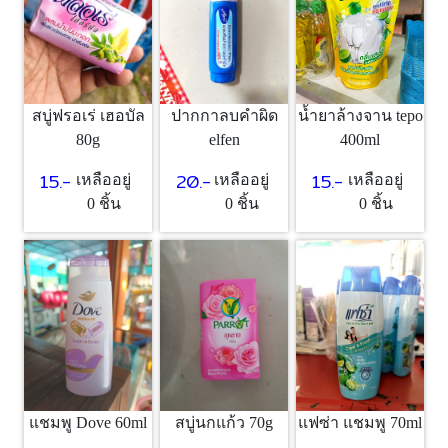
สบู่ฟรอเร่ เฮอบัล
ปากกาลบคำผิด
น้ำยาล้างจาน tepo
80g
elfen
400ml
15.-
20.-
15.-
เหลืออยู่
เหลืออยู่
เหลืออยู่
0 ชิ้น
0 ชิ้น
0 ชิ้น
สบู่นกแก้ว 70g
แฟซ่า แชมพู 70ml
แชมพู Dove 60ml