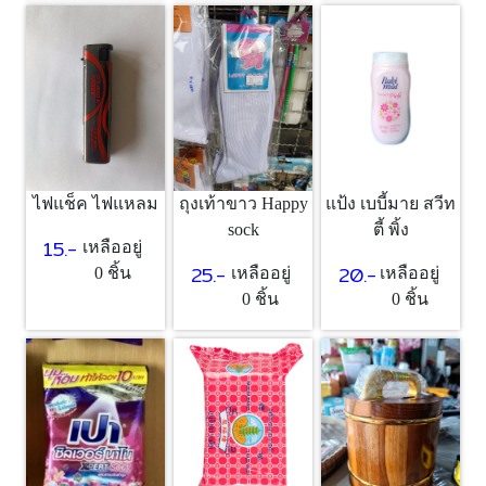
แป้ง เบบี้มาย สวีท
ไฟแช็ค ไฟแหลม
ถุงเท้าขาว Happy
ตี้ พิ้ง
sock
15.-
เหลืออยู่
20.-
25.-
เหลืออยู่
0 ชิ้น
เหลืออยู่
0 ชิ้น
0 ชิ้น