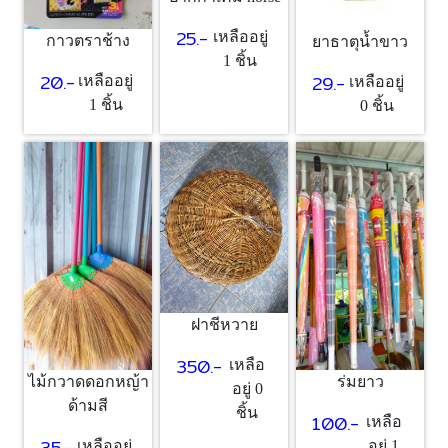
25.-
เหลืออยู่
กาวตราช้าง
ยาธาตุน้ำขาว
1 ชิ้น
20.-
29.-
เหลืออยู่
เหลืออยู่
1 ชิ้น
0 ชิ้น
ฝาชีหวาย
350.-
เหลือ
ไม้กวาดดอกหญ้า
ร่มยาว
อยู่ 0
ด้ามสี
ชิ้น
100.-
เหลือ
35.-
เหลืออยู่
อยู่ 1