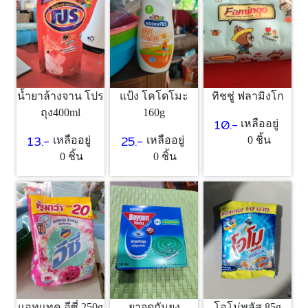
แป้ง โคโดโมะ
ทิชชู่ ฟลามิงโก
น้ำยาล้างจาน โปร
160g
ถุง400ml
10.-
เหลืออยู่
25.-
13.-
เหลืออยู่
0 ชิ้น
เหลืออยู่
0 ชิ้น
0 ชิ้น
แอทแทค อีซี่ 250g
ยาจุดกันยุง
โอโม่พลัส 85g