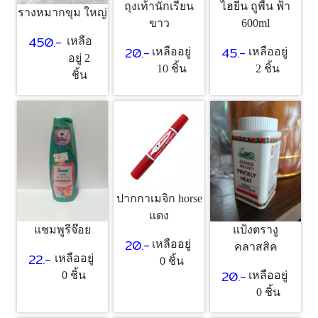
ถุงเท้านักเรียน
ไฮยีน ถูพื้น ฟ้า
รางหมากขุม ใหญ่
ขาว
600ml
450.-
เหลือ
20.-
45.-
เหลืออยู่
เหลืออยู่
อยู่ 2
10 ชิ้น
2 ชิ้น
ชิ้น
ปากกาเมจิก horse
แดง
แชมพูรีจ๊อย
แป้งตรางู
20.-
เหลืออยู่
คลาสสิค
22.-
เหลืออยู่
0 ชิ้น
20.-
0 ชิ้น
เหลืออยู่
0 ชิ้น