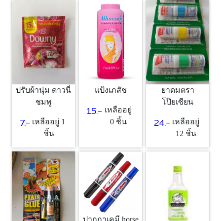
แป้งเภสัช
ปรับผ้านุ่ม ดาวนี่
ยาดมตรา
ชมพู
โป๊ยเซียน
15.-
เหลืออยู่
7.-
24.-
0 ชิ้น
เหลืออยู่ 1
เหลืออยู่
ชิ้น
12 ชิ้น
ปากกาเคมี horse