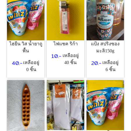
ไฮยีน วิส น้ำยาถู
ไฟแชค ริก้า
แป้ง สปริงซอง
พื้น
มะลิ150g
10.-
เหลืออยู่
40.-
20.-
เหลืออยู่
40 ชิ้น
เหลืออยู่
0 ชิ้น
6 ชิ้น