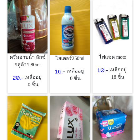
ครีมอาบน้ำ ลักซ์
ไฟแชค moto
ไฮเตอร์250ml
กลูต้าฯ 80ml
10.-
16.-
เหลืออยู่
เหลืออยู่
20.-
เหลืออยู่
18 ชิ้น
0 ชิ้น
0 ชิ้น