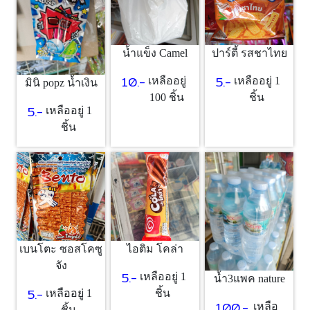
น้ำแข็ง Camel
ปาร์ตี้ รสชาไทย
10.-
5.-
เหลืออยู่
เหลืออยู่ 1
มินิ popz น้ำเงิน
100 ชิ้น
ชิ้น
5.-
เหลืออยู่ 1
ชิ้น
เบนโตะ ซอสโคซู
ไอติม โคล่า
จัง
5.-
เหลืออยู่ 1
น้ำ3แพค nature
5.-
เหลืออยู่ 1
ชิ้น
100.-
เหลือ
ชิ้น