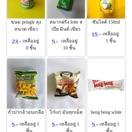
ขนม pringle ลุง
หมากฝรั่ง lotte ส
ซันไลต์ 150ml
หนวด เขียว
เปีย มินต์ เขียว
15.-
เหลืออยู่
23.-
5.-
เหลืออยู่
เหลืออยู่
1 ชิ้น
0 ชิ้น
10 ชิ้น
beng beng white
ถั่วปากอ้าอบเกลือ
โก๋แก่ มันทุกเม็ด
5.-
5.-
5.-
เหลืออยู่ 1
เหลืออยู่ 1
เหลืออยู่ 1
ชิ้น
ชิ้น
ชิ้น