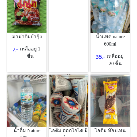
1 ชิ้น
มาม่าต้มยำกุ้ง
น้ำแพค nature
600ml
7.-
เหลืออยู่ 1
35.-
ชิ้น
เหลืออยู่
20 ชิ้น
ขนม12บาท
12.-
เหลืออยู่
10 ชิ้น
ไอติม ฮอกไกโด มิ
น้ำดื่ม Nature
ไอติม ท๊อปเทน