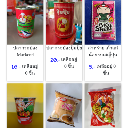
ปลากระป๋อง
ปลากระป๋องปุ้มปุ้ย
สาหร่าย เถ้าแก่
Mackerel
น้อย ซอสญี่ปุ่น
20.-
เหลืออยู่
16.-
5.-
เหลืออยู่
0 ชิ้น
เหลืออยู่ 0
0 ชิ้น
ชิ้น