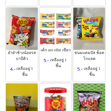
เค้ก uro ellse เขียว
ยำยำช้างน้อยรส
ขนมแคมปัส ช็อค
บาบีคิว
โกแลต
5.-
เหลืออยู่ 1
ชิ้น
4.-
5.-
เหลืออยู่ 1
เหลืออยู่ 1
ชิ้น
ชิ้น