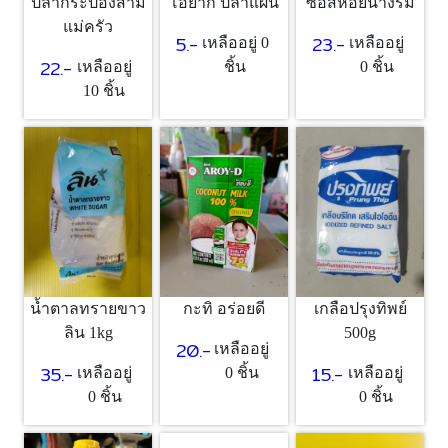
ปลากระป๋องสาม
โอยากิ ปลาแผ่น
ซอสหอยนางรม
แม่ครัว
5.-
23.-
เหลืออยู่ 0
เหลืออยู่
22.-
เหลืออยู่
ชิ้น
0 ชิ้น
10 ชิ้น
น้ำตาลทรายขาว
กะทิ อร่อยดี
เกลือปรุงทิพย์
ลิน 1kg
500g
20.-
เหลืออยู่
35.-
15.-
เหลืออยู่
0 ชิ้น
เหลืออยู่
0 ชิ้น
0 ชิ้น