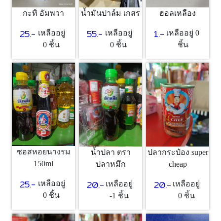
กะทิ อัมพวา
น้ำมันปาล์ม เกสร
ฮอลเหลือง
25.-
55.-
1.-
เหลืออยู่
เหลืออยู่
เหลืออยู่ 0
0 ชิ้น
0 ชิ้น
ชิ้น
ซอสหอยนางรม
น้ำปลา ตรา
ปลากระป๋อง super
150ml
ปลาหมึก
cheap
25.-
20.-
20.-
เหลืออยู่
เหลืออยู่
เหลืออยู่
0 ชิ้น
-1 ชิ้น
0 ชิ้น