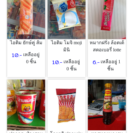
ไอติม ยักษ์คู่ ส้ม
ไอติม โมจิ moji
หมากฝรั่ง ล้อตเต้
มินิ
สตอเบอรี่ lotte
10.-
เหลืออยู่
10.-
6.-
0 ชิ้น
เหลืออยู่
เหลืออยู่ 1
0 ชิ้น
ชิ้น