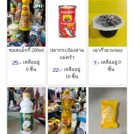
ซอสแม็กกี้ 200ml
เฉาก๊วย twinny
ปลากระป๋องสาม
แม่ครัว
25.-
7.-
เหลืออยู่
เหลืออยู่ 0
22.-
0 ชิ้น
ชิ้น
เหลืออยู่
10 ชิ้น