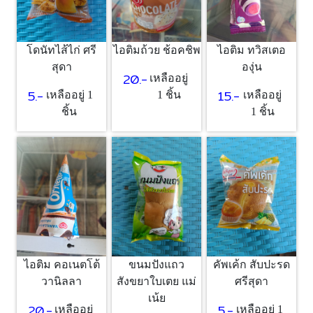
โดนัทไส้ไก่ ศรี
ไอติมถ้วย ช้อคชิพ
ไอติม ทวิสเตอ
สุดา
องุ่น
20.-
เหลืออยู่
5.-
15.-
เหลืออยู่ 1
1 ชิ้น
เหลืออยู่
ชิ้น
1 ชิ้น
ไอติม คอเนตโต้
ขนมปังแถว
คัพเค้ก สับปะรด
วานิลลา
สังขยาใบเตย แม่
ศรีสุดา
เน้ย
20.-
5.-
เหลืออยู่
เหลืออยู่ 1