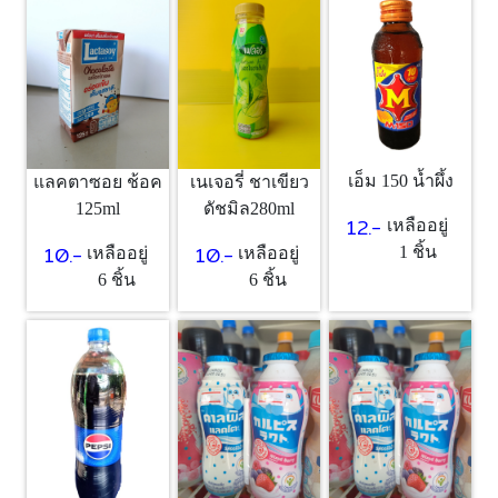
เอ็ม 150 น้ำผึ้ง
แลคตาซอย ช้อค
เนเจอรี่ ชาเขียว
125ml
ดัชมิล280ml
12.-
เหลืออยู่
10.-
10.-
1 ชิ้น
เหลืออยู่
เหลืออยู่
6 ชิ้น
6 ชิ้น