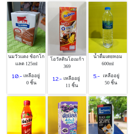
นมวัวแดง ช้อกโก
น้ำดื่มเตยหอม
โอวัลตินโอเมก้า
แลต 125ml
600ml
369
10.-
5.-
เหลืออยู่
เหลืออยู่
12.-
เหลืออยู่
0 ชิ้น
50 ชิ้น
11 ชิ้น