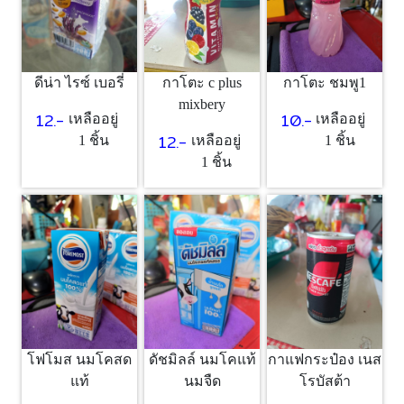
ดีน่า ไรซ์ เบอรี่
กาโตะ c plus
กาโตะ ชมพู1
mixbery
12.-
10.-
เหลืออยู่
เหลืออยู่
12.-
1 ชิ้น
เหลืออยู่
1 ชิ้น
1 ชิ้น
โฟโมส นมโคสด
ดัชมิลล์ นมโคแท้
กาแฟกระป๋อง เนส
แท้
นมจืด
โรบัสต้า