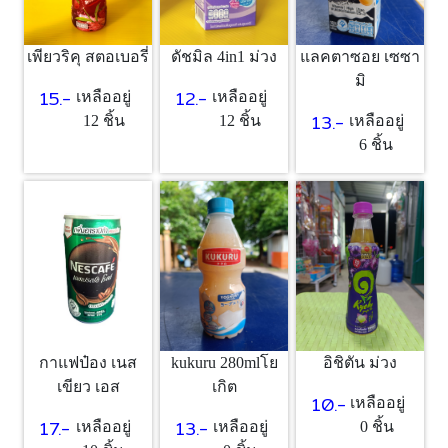
เพียวริคุ สตอเบอรี่
แลคตาซอย เซซา
ดัชมิล 4in1 ม่วง
มิ
15.-
12.-
เหลืออยู่
เหลืออยู่
13.-
12 ชิ้น
เหลืออยู่
12 ชิ้น
6 ชิ้น
กาแฟป๋อง เนส
kukuru 280mlโย
อิชิตัน ม่วง
เขียว เอส
เกิต
10.-
เหลืออยู่
17.-
13.-
เหลืออยู่
เหลืออยู่
0 ชิ้น