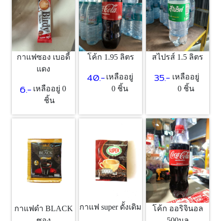
กาแฟซอง เบอดี้
โค้ก 1.95 ลิตร
สไปรส์ 1.5 ลิตร
แดง
40.-
35.-
เหลืออยู่
เหลืออยู่
6.-
เหลืออยู่ 0
0 ชิ้น
0 ชิ้น
ชิ้น
กาแฟ super ดั้งเดิม
กาแฟดำ BLACK
โค้ก ออริจินอล
ซอง
500มล