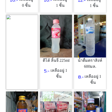
12.-
1 ชิ้น
0 ชิ้น
1 ชิ้น
ดีโด้ ลิ้นจี่ 225ml
น้ำดื่มตราสิงห์
600มล.
5.-
เหลืออยู่ 1
8.-
ชิ้น
เหลืออยู่ 1
ชิ้น
กาแฟกระป๋อง เนส
ลาเต้
17.-
เหลืออยู่