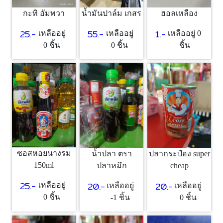
กะทิ อัมพวา
น้ำมันปาล์ม เกสร
ฮอลเหลือง
25.-
55.-
1.-
เหลืออยู่
เหลืออยู่
เหลืออยู่ 0
0 ชิ้น
0 ชิ้น
ชิ้น
ซอสหอยนางรม
น้ำปลา ตรา
ปลากระป๋อง super
150ml
ปลาหมึก
cheap
25.-
20.-
20.-
เหลืออยู่
เหลืออยู่
เหลืออยู่
0 ชิ้น
-1 ชิ้น
0 ชิ้น