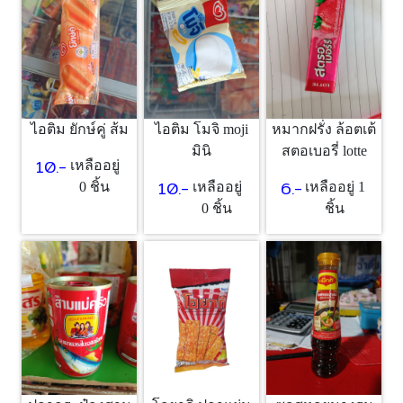
ไอติม ยักษ์คู่ ส้ม
ไอติม โมจิ moji
หมากฝรั่ง ล้อตเต้
มินิ
สตอเบอรี่ lotte
10.-
เหลืออยู่
10.-
6.-
0 ชิ้น
เหลืออยู่
เหลืออยู่ 1
0 ชิ้น
ชิ้น