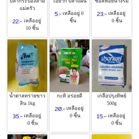
ปลากระป๋องสาม
โอยากิ ปลาแผ่น
ซอสหอยนางรม
แม่ครัว
5.-
23.-
เหลืออยู่ 0
เหลืออยู่
22.-
เหลืออยู่
ชิ้น
0 ชิ้น
10 ชิ้น
น้ำตาลทรายขาว
กะทิ อร่อยดี
เกลือปรุงทิพย์
ลิน 1kg
500g
20.-
เหลืออยู่
35.-
15.-
เหลืออยู่
0 ชิ้น
เหลืออยู่
0 ชิ้น
0 ชิ้น