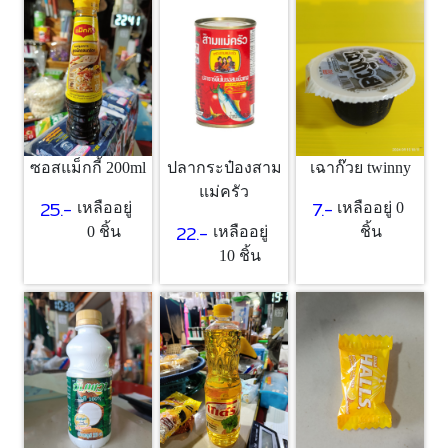
ซอสแม็กกี้ 200ml
เฉาก๊วย twinny
ปลากระป๋องสาม
แม่ครัว
25.-
7.-
เหลืออยู่
เหลืออยู่ 0
22.-
0 ชิ้น
ชิ้น
เหลืออยู่
10 ชิ้น