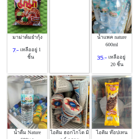
1 ชิ้น
มาม่าต้มยำกุ้ง
น้ำแพค nature
600ml
7.-
เหลืออยู่ 1
35.-
ชิ้น
เหลืออยู่
20 ชิ้น
ขนม12บาท
12.-
เหลืออยู่
10 ชิ้น
ไอติม ฮอกไกโด มิ
น้ำดื่ม Nature
ไอติม ท๊อปเทน