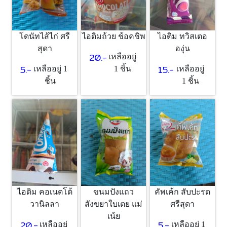
โดนัทไส้ไก่ ศรี
ไอติมถ้วย ช้อคชิพ
ไอติม ทวิสเตอ
สุดา
องุ่น
20.-
เหลืออยู่
5.-
15.-
เหลืออยู่ 1
1 ชิ้น
เหลืออยู่
ชิ้น
1 ชิ้น
ไอติม คอเนตโต้
ขนมปังแถว
คัพเค้ก สับปะรด
วานิลลา
สังขยาใบเตย แม่
ศรีสุดา
เน้ย
20.-
5.-
เหลืออยู่
เหลืออยู่ 1