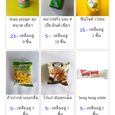
ขนม pringle ลุง
หมากฝรั่ง lotte ส
ซันไลต์ 150ml
หนวด เขียว
เปีย มินต์ เขียว
15.-
เหลืออยู่
23.-
5.-
เหลืออยู่
เหลืออยู่
1 ชิ้น
0 ชิ้น
10 ชิ้น
beng beng white
ถั่วปากอ้าอบเกลือ
โก๋แก่ มันทุกเม็ด
5.-
5.-
5.-
เหลืออยู่ 1
เหลืออยู่ 1
เหลืออยู่ 1
ชิ้น
ชิ้น
ชิ้น