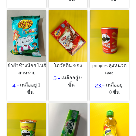
ยำยำช้างน้อย โนริ
โอวัลติน ซอง
pringles ลุงหนวด
สาหร่าย
แดง
5.-
เหลืออยู่ 0
4.-
23.-
เหลืออยู่ 1
ชิ้น
เหลืออยู่
ชิ้น
0 ชิ้น