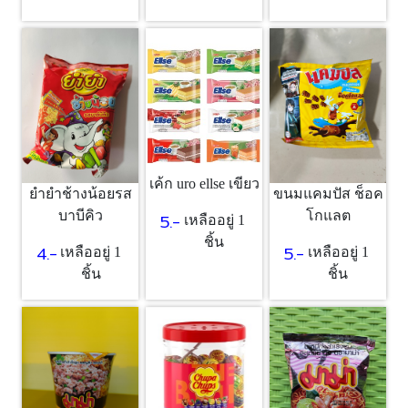
เค้ก uro ellse เขียว
ยำยำช้างน้อยรส
ขนมแคมปัส ช็อค
บาบีคิว
โกแลต
5.-
เหลืออยู่ 1
ชิ้น
4.-
5.-
เหลืออยู่ 1
เหลืออยู่ 1
ชิ้น
ชิ้น