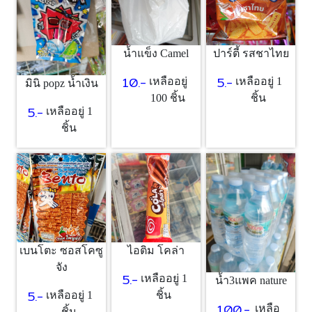
น้ำแข็ง Camel
ปาร์ตี้ รสชาไทย
10.-
5.-
เหลืออยู่
เหลืออยู่ 1
มินิ popz น้ำเงิน
100 ชิ้น
ชิ้น
5.-
เหลืออยู่ 1
ชิ้น
เบนโตะ ซอสโคซู
ไอติม โคล่า
จัง
5.-
เหลืออยู่ 1
น้ำ3แพค nature
5.-
เหลืออยู่ 1
ชิ้น
100.-
เหลือ
ชิ้น