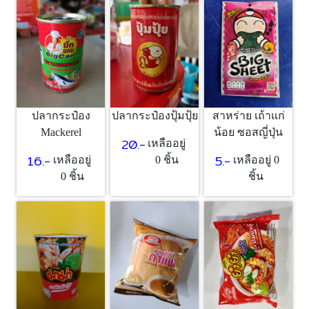
ปลากระป๋อง
ปลากระป๋องปุ้มปุ้ย
สาหร่าย เถ้าแก่
Mackerel
น้อย ซอสญี่ปุ่น
20.-
เหลืออยู่
16.-
5.-
เหลืออยู่
0 ชิ้น
เหลืออยู่ 0
0 ชิ้น
ชิ้น