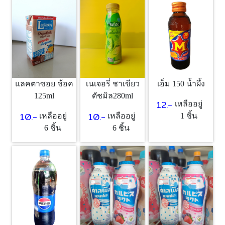
เอ็ม 150 น้ำผึ้ง
แลคตาซอย ช้อค
เนเจอรี่ ชาเขียว
125ml
ดัชมิล280ml
12.-
เหลืออยู่
10.-
10.-
1 ชิ้น
เหลืออยู่
เหลืออยู่
6 ชิ้น
6 ชิ้น