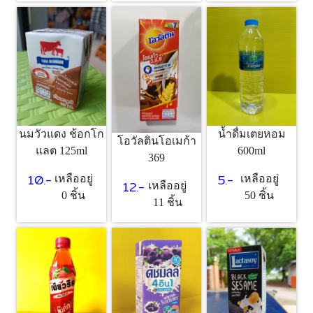
นมวัวแดง ช้อกโก
น้ำดื่มเตยหอม
โอวัลตินโอเมก้า
แลต 125ml
600ml
369
10.-
5.-
เหลืออยู่
เหลืออยู่
12.-
เหลืออยู่
0 ชิ้น
50 ชิ้น
11 ชิ้น