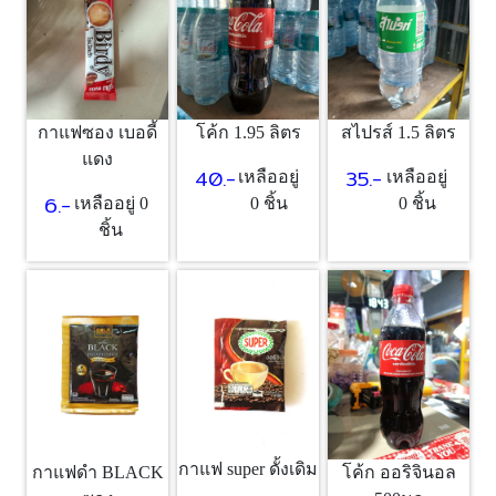
กาแฟซอง เบอดี้
โค้ก 1.95 ลิตร
สไปรส์ 1.5 ลิตร
แดง
40.-
35.-
เหลืออยู่
เหลืออยู่
6.-
เหลืออยู่ 0
0 ชิ้น
0 ชิ้น
ชิ้น
กาแฟ super ดั้งเดิม
กาแฟดำ BLACK
โค้ก ออริจินอล