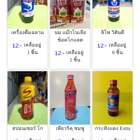
1 ชิ้น
เครื่องดื่มฉลาม
นม แม๊กโนเลีย
ลิโพ วิตันดี
ช้อคโกแลต
12.-
12.-
เหลืออยู่
เหลืออยู่
12.-
1 ชิ้น
เหลืออยู่
6 ชิ้น
1 ชิ้น
สปอนเซอร์ โก
เพียวริคุ ชมพู
กระทิงแดง Extra