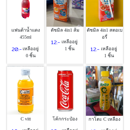
แฟนต้าน้ำแดง
ดัชมิล 4in1 ส้ม
ดัชมิล 4in1 สตอเบ
455ml
อรี่
12.-
เหลืออยู่
20.-
12.-
เหลืออยู่
1 ชิ้น
เหลืออยู่
0 ชิ้น
1 ชิ้น
โค้กกระป๋อง
C vitt
กาโตะ C เหลือง