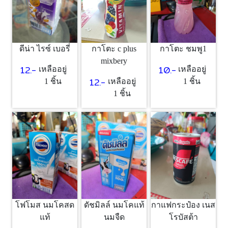
ดีน่า ไรซ์ เบอรี่
กาโตะ c plus
กาโตะ ชมพู1
mixbery
12.-
10.-
เหลืออยู่
เหลืออยู่
12.-
1 ชิ้น
เหลืออยู่
1 ชิ้น
1 ชิ้น
โฟโมส นมโคสด
ดัชมิลล์ นมโคแท้
กาแฟกระป๋อง เนส
แท้
นมจืด
โรบัสต้า