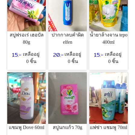
สบู่ฟรอเร่ เฮอบัล
ปากกาลบคำผิด
น้ำยาล้างจาน tepo
80g
elfen
400ml
15.-
20.-
15.-
เหลืออยู่
เหลืออยู่
เหลืออยู่
0 ชิ้น
0 ชิ้น
0 ชิ้น
สบู่นกแก้ว 70g
แฟซ่า แชมพู 70ml
แชมพู Dove 60ml