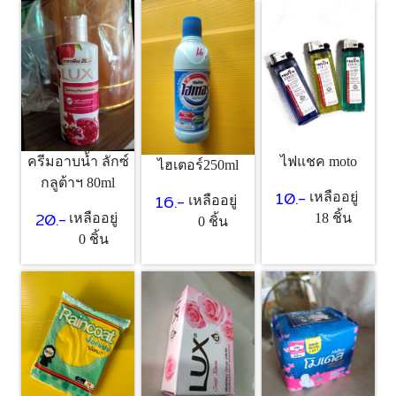
ครีมอาบน้ำ ลักซ์
ไฟแชค moto
ไฮเตอร์250ml
กลูต้าฯ 80ml
10.-
16.-
เหลืออยู่
เหลืออยู่
20.-
เหลืออยู่
18 ชิ้น
0 ชิ้น
0 ชิ้น