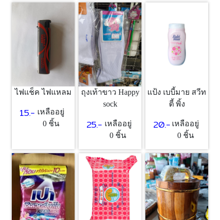
แป้ง เบบี้มาย สวีท
ไฟแช็ค ไฟแหลม
ถุงเท้าขาว Happy
ตี้ พิ้ง
sock
15.-
เหลืออยู่
20.-
25.-
เหลืออยู่
0 ชิ้น
เหลืออยู่
0 ชิ้น
0 ชิ้น