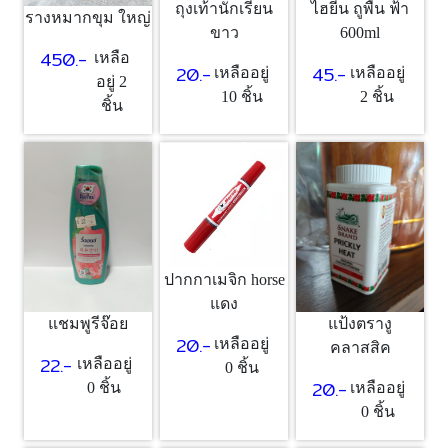
ถุงเท้านักเรียน
ไฮยีน ถูพื้น ฟ้า
รางหมากขุม ใหญ่
ขาว
600ml
450.-
เหลือ
20.-
45.-
เหลืออยู่
เหลืออยู่
อยู่ 2
10 ชิ้น
2 ชิ้น
ชิ้น
ปากกาเมจิก horse
แดง
แชมพูรีจ๊อย
แป้งตรางู
20.-
เหลืออยู่
คลาสสิค
22.-
เหลืออยู่
0 ชิ้น
20.-
0 ชิ้น
เหลืออยู่
0 ชิ้น