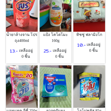
แป้ง โคโดโมะ
ทิชชู่ ฟลามิงโก
น้ำยาล้างจาน โปร
160g
ถุง400ml
10.-
เหลืออยู่
25.-
13.-
เหลืออยู่
0 ชิ้น
เหลืออยู่
0 ชิ้น
0 ชิ้น
แอทแทค อีซี่ 250g
ยาจุดกันยุง
โอโม่พลัส 85g