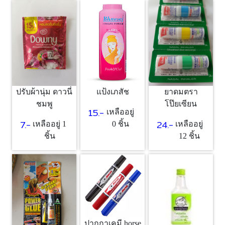
แป้งเภสัช
ปรับผ้านุ่ม ดาวนี่
ยาดมตรา
ชมพู
โป๊ยเซียน
15.-
เหลืออยู่
7.-
24.-
0 ชิ้น
เหลืออยู่ 1
เหลืออยู่
ชิ้น
12 ชิ้น
ปากกาเคมี horse