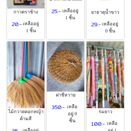
25.-
เหลืออยู่
กาวตราช้าง
ยาธาตุน้ำขาว
1 ชิ้น
20.-
29.-
เหลืออยู่
เหลืออยู่
1 ชิ้น
0 ชิ้น
ฝาชีหวาย
350.-
เหลือ
ไม้กวาดดอกหญ้า
ร่มยาว
อยู่ 0
ด้ามสี
ชิ้น
100.-
เหลือ
35.-
เหลืออยู่
อยู่ 1