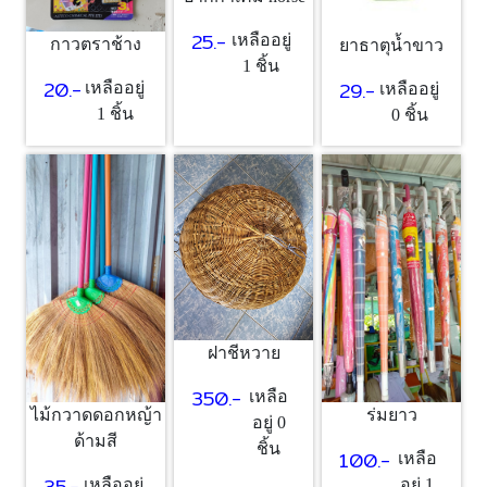
25.-
เหลืออยู่
กาวตราช้าง
ยาธาตุน้ำขาว
1 ชิ้น
20.-
29.-
เหลืออยู่
เหลืออยู่
1 ชิ้น
0 ชิ้น
ฝาชีหวาย
350.-
เหลือ
ไม้กวาดดอกหญ้า
ร่มยาว
อยู่ 0
ด้ามสี
ชิ้น
100.-
เหลือ
35.-
เหลืออยู่
อยู่ 1