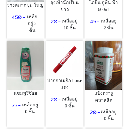
ถุงเท้านักเรียน
ไฮยีน ถูพื้น ฟ้า
รางหมากขุม ใหญ่
ขาว
600ml
450.-
เหลือ
20.-
45.-
เหลืออยู่
เหลืออยู่
อยู่ 2
10 ชิ้น
2 ชิ้น
ชิ้น
ปากกาเมจิก horse
แดง
แชมพูรีจ๊อย
แป้งตรางู
20.-
เหลืออยู่
คลาสสิค
22.-
เหลืออยู่
0 ชิ้น
20.-
0 ชิ้น
เหลืออยู่
0 ชิ้น