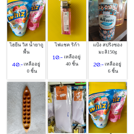
ไฮยีน วิส น้ำยาถู
ไฟแชค ริก้า
แป้ง สปริงซอง
พื้น
มะลิ150g
10.-
เหลืออยู่
40.-
20.-
เหลืออยู่
40 ชิ้น
เหลืออยู่
0 ชิ้น
6 ชิ้น