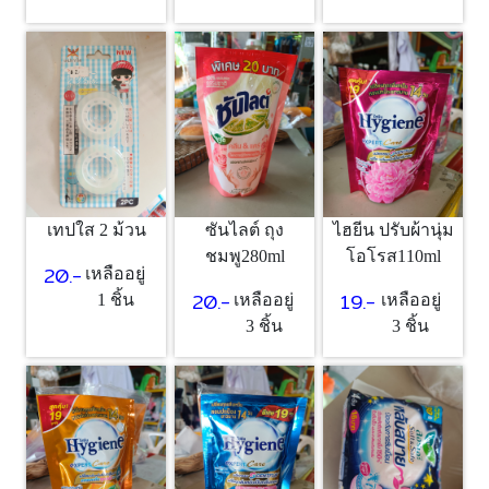
เทปใส 2 ม้วน
ซันไลต์ ถุง
ไฮยีน ปรับผ้านุ่ม
ชมพู280ml
โอโรส110ml
20.-
เหลืออยู่
20.-
19.-
1 ชิ้น
เหลืออยู่
เหลืออยู่
3 ชิ้น
3 ชิ้น