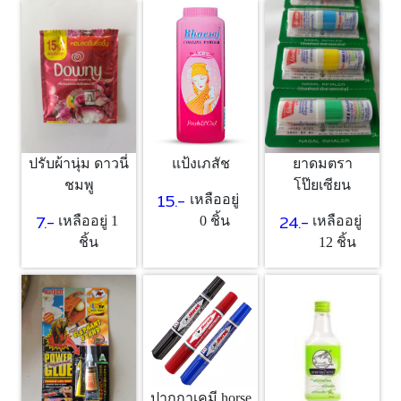
แป้งเภสัช
ปรับผ้านุ่ม ดาวนี่
ยาดมตรา
ชมพู
โป๊ยเซียน
15.-
เหลืออยู่
7.-
24.-
0 ชิ้น
เหลืออยู่ 1
เหลืออยู่
ชิ้น
12 ชิ้น
ปากกาเคมี horse