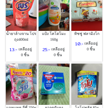
แป้ง โคโดโมะ
ทิชชู่ ฟลามิงโก
น้ำยาล้างจาน โปร
160g
ถุง400ml
10.-
เหลืออยู่
25.-
13.-
เหลืออยู่
0 ชิ้น
เหลืออยู่
0 ชิ้น
0 ชิ้น
แอทแทค อีซี่ 250g
ยาจุดกันยุง
โอโม่พลัส 85g