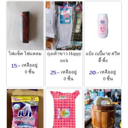
แป้ง เบบี้มาย สวีท
ไฟแช็ค ไฟแหลม
ถุงเท้าขาว Happy
ตี้ พิ้ง
sock
15.-
เหลืออยู่
20.-
25.-
เหลืออยู่
0 ชิ้น
เหลืออยู่
0 ชิ้น
0 ชิ้น