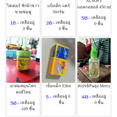
ALSOFT
ไฮเตอร์ ซักผ้าขาว
แป้งเด็ก แคร์
แอลกอฮอล์ 450 ml
ขวดชมพู
50กรัม
50.-
เหลืออยู่
16.-
20.-
เหลืออยู่
เหลืออยู่
0 ชิ้น
0 ชิ้น
0 ชิ้น
ยาดมสมุนไพร
เข็มแม็ก Elfen
สเปรย์กันยุง Mercy
หงส์ไทย
5.-
40.-
เหลืออยู่ 0
เหลืออยู่
50.-
เหลืออยู่
ชิ้น
0 ชิ้น
-109 ชิ้น