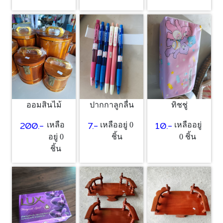
ออมสินไม้
ปากกาลูกลื่น
ทิชชู่
200.-
7.-
10.-
เหลือ
เหลืออยู่ 0
เหลืออยู่
อยู่ 0
ชิ้น
0 ชิ้น
ชิ้น