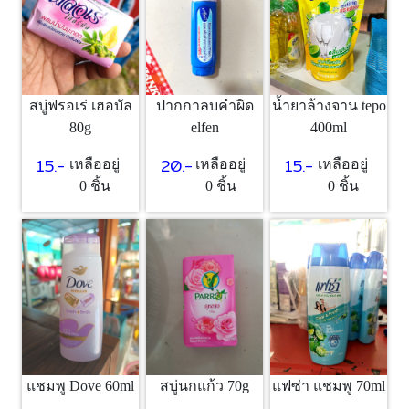
สบู่ฟรอเร่ เฮอบัล
ปากกาลบคำผิด
น้ำยาล้างจาน tepo
80g
elfen
400ml
15.-
20.-
15.-
เหลืออยู่
เหลืออยู่
เหลืออยู่
0 ชิ้น
0 ชิ้น
0 ชิ้น
สบู่นกแก้ว 70g
แฟซ่า แชมพู 70ml
แชมพู Dove 60ml