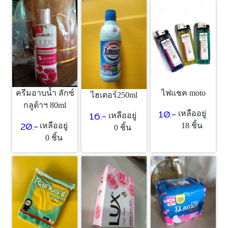
ครีมอาบน้ำ ลักซ์
ไฟแชค moto
ไฮเตอร์250ml
กลูต้าฯ 80ml
10.-
16.-
เหลืออยู่
เหลืออยู่
20.-
เหลืออยู่
18 ชิ้น
0 ชิ้น
0 ชิ้น