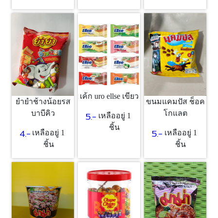
เค้ก uro ellse เขียว
ยำยำช้างน้อยรส
ขนมแคมปัส ช็อค
บาบีคิว
โกแลต
5.-
เหลืออยู่ 1
ชิ้น
4.-
5.-
เหลืออยู่ 1
เหลืออยู่ 1
ชิ้น
ชิ้น