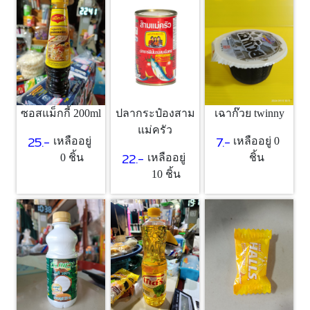
ซอสแม็กกี้ 200ml
เฉาก๊วย twinny
ปลากระป๋องสาม
แม่ครัว
25.-
7.-
เหลืออยู่
เหลืออยู่ 0
22.-
0 ชิ้น
ชิ้น
เหลืออยู่
10 ชิ้น