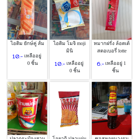
ไอติม ยักษ์คู่ ส้ม
ไอติม โมจิ moji
หมากฝรั่ง ล้อตเต้
มินิ
สตอเบอรี่ lotte
10.-
เหลืออยู่
10.-
6.-
0 ชิ้น
เหลืออยู่
เหลืออยู่ 1
0 ชิ้น
ชิ้น
ปลากระป๋องสาม
โอยากิ ปลาแผ่น
ซอสหอยนางรม