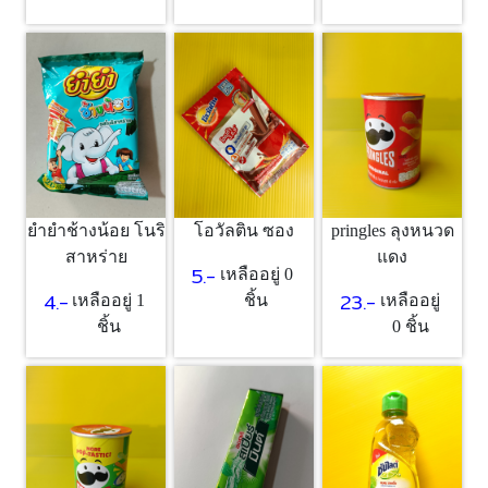
ยำยำช้างน้อย โนริ
โอวัลติน ซอง
pringles ลุงหนวด
สาหร่าย
แดง
5.-
เหลืออยู่ 0
4.-
23.-
เหลืออยู่ 1
ชิ้น
เหลืออยู่
ชิ้น
0 ชิ้น