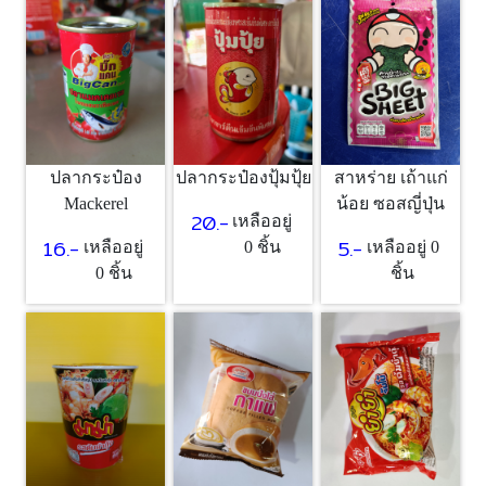
ปลากระป๋อง
ปลากระป๋องปุ้มปุ้ย
สาหร่าย เถ้าแก่
Mackerel
น้อย ซอสญี่ปุ่น
20.-
เหลืออยู่
16.-
5.-
เหลืออยู่
0 ชิ้น
เหลืออยู่ 0
0 ชิ้น
ชิ้น