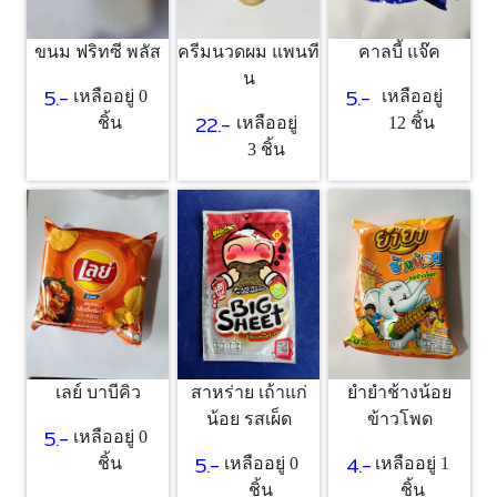
ขนม ฟริทซี พลัส
ครีมนวดผม แพนที
คาลบี้ แจ๊ค
น
5.-
5.-
เหลืออยู่ 0
เหลืออยู่
22.-
ชิ้น
เหลืออยู่
12 ชิ้น
3 ชิ้น
เลย์ บาบีคิว
สาหร่าย เถ้าแก่
ยำยำช้างน้อย
น้อย รสเผ็ด
ข้าวโพด
5.-
เหลืออยู่ 0
5.-
4.-
ชิ้น
เหลืออยู่ 0
เหลืออยู่ 1
ชิ้น
ชิ้น