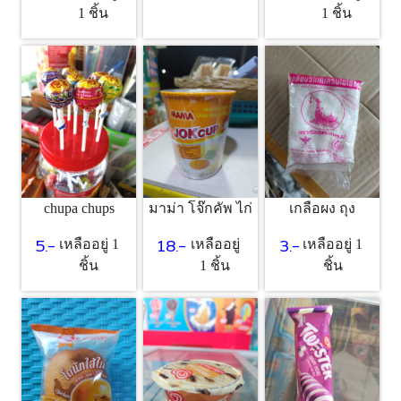
1 ชิ้น
1 ชิ้น
chupa chups
มาม่า โจ๊กคัพ ไก่
เกลือผง ถุง
5.-
18.-
3.-
เหลืออยู่ 1
เหลืออยู่
เหลืออยู่ 1
ชิ้น
1 ชิ้น
ชิ้น