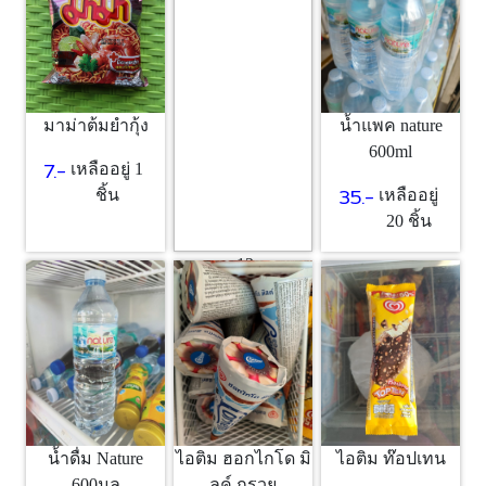
1 ชิ้น
มาม่าต้มยำกุ้ง
น้ำแพค nature
600ml
7.-
เหลืออยู่ 1
35.-
ชิ้น
เหลืออยู่
20 ชิ้น
ขนม12บาท
12.-
เหลืออยู่
10 ชิ้น
ไอติม ฮอกไกโด มิ
น้ำดื่ม Nature
ไอติม ท๊อปเทน
ลค์ กรวย
600มล