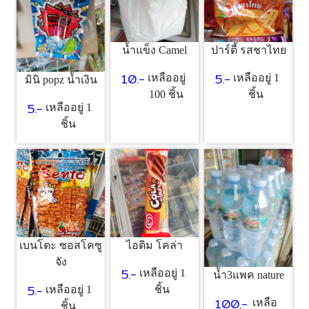
น้ำแข็ง Camel
ปาร์ตี้ รสชาไทย
10.-
5.-
เหลืออยู่
เหลืออยู่ 1
มินิ popz น้ำเงิน
100 ชิ้น
ชิ้น
5.-
เหลืออยู่ 1
ชิ้น
เบนโตะ ซอสโคซู
ไอติม โคล่า
จัง
5.-
เหลืออยู่ 1
น้ำ3แพค nature
5.-
เหลืออยู่ 1
ชิ้น
100.-
เหลือ
ชิ้น