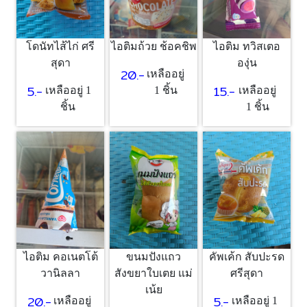
โดนัทไส้ไก่ ศรี
ไอติมถ้วย ช้อคชิพ
ไอติม ทวิสเตอ
สุดา
องุ่น
20.-
เหลืออยู่
5.-
15.-
เหลืออยู่ 1
1 ชิ้น
เหลืออยู่
ชิ้น
1 ชิ้น
ไอติม คอเนตโต้
ขนมปังแถว
คัพเค้ก สับปะรด
วานิลลา
สังขยาใบเตย แม่
ศรีสุดา
เน้ย
20.-
5.-
เหลืออยู่
เหลืออยู่ 1