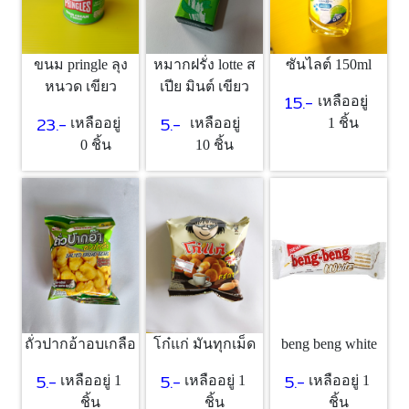
ขนม pringle ลุง
หมากฝรั่ง lotte ส
ซันไลต์ 150ml
หนวด เขียว
เปีย มินต์ เขียว
15.-
เหลืออยู่
23.-
5.-
เหลืออยู่
เหลืออยู่
1 ชิ้น
0 ชิ้น
10 ชิ้น
beng beng white
ถั่วปากอ้าอบเกลือ
โก๋แก่ มันทุกเม็ด
5.-
5.-
5.-
เหลืออยู่ 1
เหลืออยู่ 1
เหลืออยู่ 1
ชิ้น
ชิ้น
ชิ้น