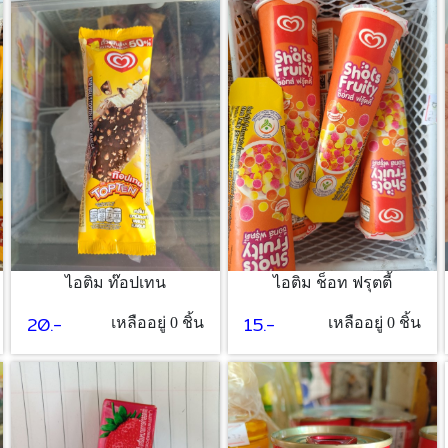
ไอติม ช็อท ฟรุตตี้
ไอติม ท๊อปเทน
15.-
20.-
เหลืออยู่ 0 ชิ้น
เหลืออยู่ 0 ชิ้น