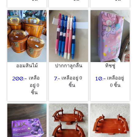
ออมสินไม้
ปากกาลูกลื่น
ทิชชู่
200.-
7.-
10.-
เหลือ
เหลืออยู่ 0
เหลืออยู่
อยู่ 0
ชิ้น
0 ชิ้น
ชิ้น