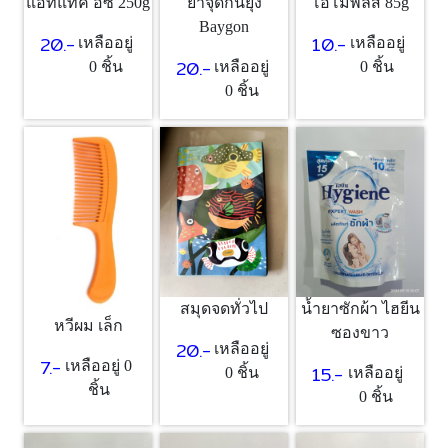
แอทแทค อีซี่ 250g
ยาจุดกันยุง
โอโม่พลัส 85g
Baygon
20.-
10.-
เหลืออยู่
เหลืออยู่
20.-
0 ชิ้น
เหลืออยู่
0 ชิ้น
0 ชิ้น
สมุดจดทั่วไป
น้ำยาซักผ้า ไฮยีน
หวีผม เล็ก
ซองขาว
20.-
เหลืออยู่
7.-
เหลืออยู่ 0
15.-
0 ชิ้น
เหลืออยู่
ชิ้น
0 ชิ้น