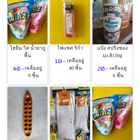
ไฮยีน วิส น้ำยาถู
ไฟแชค ริก้า
แป้ง สปริงซอง
พื้น
มะลิ150g
10.-
เหลืออยู่
40.-
20.-
เหลืออยู่
40 ชิ้น
เหลืออยู่
0 ชิ้น
6 ชิ้น