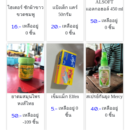
ALSOFT
ไฮเตอร์ ซักผ้าขาว
แป้งเด็ก แคร์
แอลกอฮอล์ 450 ml
ขวดชมพู
50กรัม
50.-
เหลืออยู่
16.-
20.-
เหลืออยู่
เหลืออยู่
0 ชิ้น
0 ชิ้น
0 ชิ้น
ยาดมสมุนไพร
เข็มแม็ก Elfen
สเปรย์กันยุง Mercy
หงส์ไทย
5.-
40.-
เหลืออยู่ 0
เหลืออยู่
50.-
เหลืออยู่
ชิ้น
0 ชิ้น
-109 ชิ้น