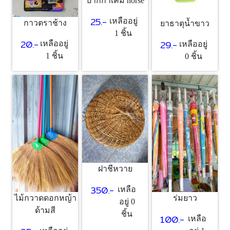
ปากกาเคมี horse
25.-
เหลืออยู่
กาวตราช้าง
ยาธาตุน้ำขาว
1 ชิ้น
20.-
29.-
เหลืออยู่
เหลืออยู่
1 ชิ้น
0 ชิ้น
ฝาชีหวาย
350.-
เหลือ
ไม้กวาดดอกหญ้า
ร่มยาว
อยู่ 0
ด้ามสี
ชิ้น
100.-
เหลือ