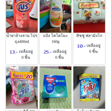
แป้ง โคโดโมะ
ทิชชู่ ฟลามิงโก
น้ำยาล้างจาน โปร
160g
ถุง400ml
10.-
เหลืออยู่
25.-
13.-
เหลืออยู่
0 ชิ้น
เหลืออยู่
0 ชิ้น
0 ชิ้น