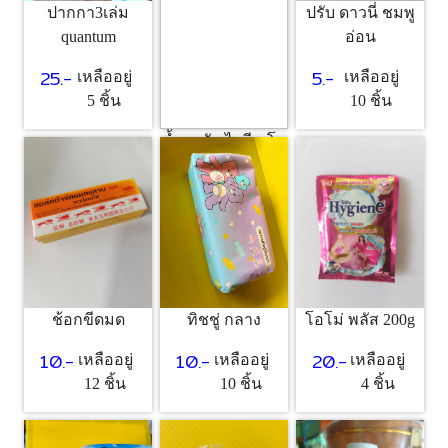
ปากกา3เล่ม
ปรับ ดาวนี่ ชมพู
quantum
อ่อน
25.-
5.-
เหลืออยู่
เหลืออยู่
5 ชิ้น
10 ชิ้น
น้ำยาซัก ไฮยีน โอ
โรส
5.-
เหลืออยู่
10 ชิ้น
ช้อกขีดมด
ทิชชู่ กลาง
โอโม่ พลัส 200g
10.-
10.-
20.-
เหลืออยู่
เหลืออยู่
เหลืออยู่
12 ชิ้น
10 ชิ้น
4 ชิ้น