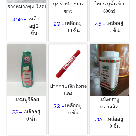
ถุงเท้านักเรียน
ไฮยีน ถูพื้น ฟ้า
รางหมากขุม ใหญ่
ขาว
600ml
450.-
เหลือ
20.-
45.-
เหลืออยู่
เหลืออยู่
อยู่ 2
10 ชิ้น
2 ชิ้น
ชิ้น
ปากกาเมจิก horse
แดง
แชมพูรีจ๊อย
แป้งตรางู
20.-
เหลืออยู่
คลาสสิค
22.-
เหลืออยู่
0 ชิ้น
20.-
0 ชิ้น
เหลืออยู่
0 ชิ้น