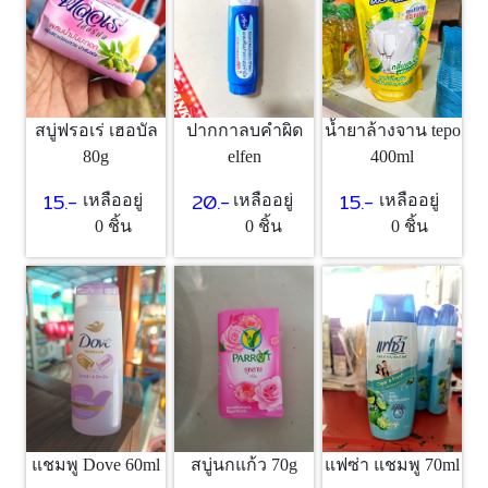
สบู่ฟรอเร่ เฮอบัล
ปากกาลบคำผิด
น้ำยาล้างจาน tepo
80g
elfen
400ml
15.-
20.-
15.-
เหลืออยู่
เหลืออยู่
เหลืออยู่
0 ชิ้น
0 ชิ้น
0 ชิ้น
สบู่นกแก้ว 70g
แฟซ่า แชมพู 70ml
แชมพู Dove 60ml