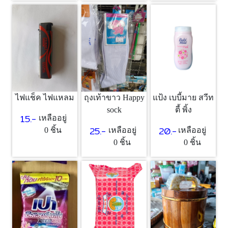
แป้ง เบบี้มาย สวีท
ไฟแช็ค ไฟแหลม
ถุงเท้าขาว Happy
ตี้ พิ้ง
sock
15.-
เหลืออยู่
20.-
25.-
เหลืออยู่
0 ชิ้น
เหลืออยู่
0 ชิ้น
0 ชิ้น