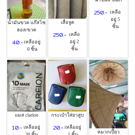
250.-
เหลือ
อยู่ 5
เสื่อจูด
น้ำมันขวด แก๊สโซ
ชิ้น
ฮอล/ขวด
250.-
เหลือ
40.-
อยู่ 2
เหลืออยู่
ชิ้น
0 ชิ้น
แมส clarion
กระเป๋าใส่ยาสูบ
10.-
20.-
เหลืออยู่
เหลืออยู่
หมวกเปี้ยว
20 ชิ้น
1 ชิ้น