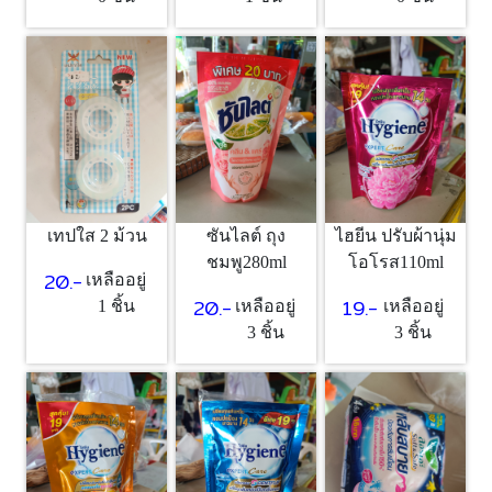
เทปใส 2 ม้วน
ซันไลต์ ถุง
ไฮยีน ปรับผ้านุ่ม
ชมพู280ml
โอโรส110ml
20.-
เหลืออยู่
20.-
19.-
1 ชิ้น
เหลืออยู่
เหลืออยู่
3 ชิ้น
3 ชิ้น