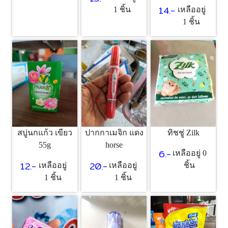
14.-
1 ชิ้น
เหลืออยู่
1 ชิ้น
ทิชชู่ Zilk
สบู่นกแก้ว เขียว
ปากกาเมจิก แดง
55g
horse
6.-
เหลืออยู่ 0
12.-
20.-
ชิ้น
เหลืออยู่
เหลืออยู่
1 ชิ้น
1 ชิ้น