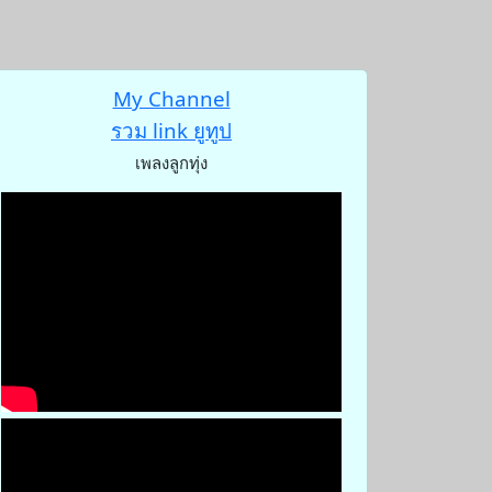
My Channel
รวม link ยูทูป
เพลงลูกทุ่ง