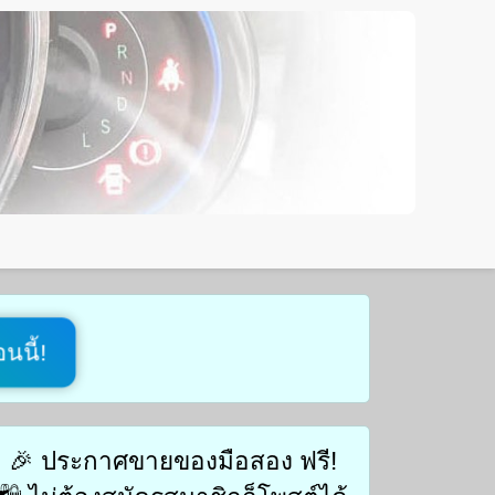
นนี้!
🎉 ประกาศขายของมือสอง ฟรี!