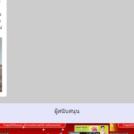
ด
ว
ร
่
ผู้สนับสนุน