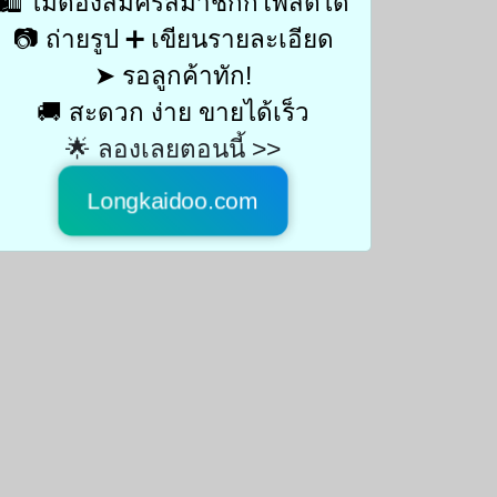
🛍️ ไม่ต้องสมัครสมาชิกก็โพสต์ได้
📷 ถ่ายรูป ➕ เขียนรายละเอียด
➤ รอลูกค้าทัก!
🚚 สะดวก ง่าย ขายได้เร็ว
🌟 ลองเลยตอนนี้ >>
Longkaidoo.com