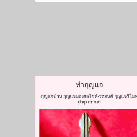
ทำกุญแจ
กุญแจบ้าน กุญแจมอเตอไซค์-รถยนต์ กุญแจรีโม
chip immo